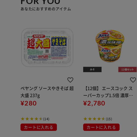
FOR YOU
あなたにおすすめのアイテム
ペヤング ソースやきそば 超
【12個】 エースコック ス
大盛 237g
ーパーカップ1.5倍 濃厚味
¥280
噌 129g
¥2,780
(14)
(15)
カートに入れる
カートに入れる