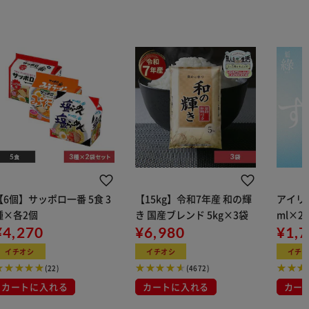
【6個】サッポロ一番 5食 3
【15kg】令和7年産 和の輝
アイリス
種×各2個
き 国産ブレンド 5kg×3袋
ml×2
¥4,270
¥6,980
用
¥1,
イチオシ
イチオシ
イチ
(22)
(4672)
カートに入れる
カートに入れる
カー