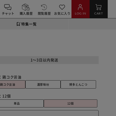
チャット
購入履歴
閲覧履歴
お気に入り
LOG IN
CART
特集一覧
1～3日以内発送
：
鶏コク醤油
鶏コク醤油
濃厚味噌
博多とんこつ
：
12個
単品
12個