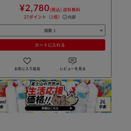
¥2,780
(税込)
送料無料
27ポイント
（1倍）
info
内訳
カートに入れる
お気に入り追加
レビューを見る