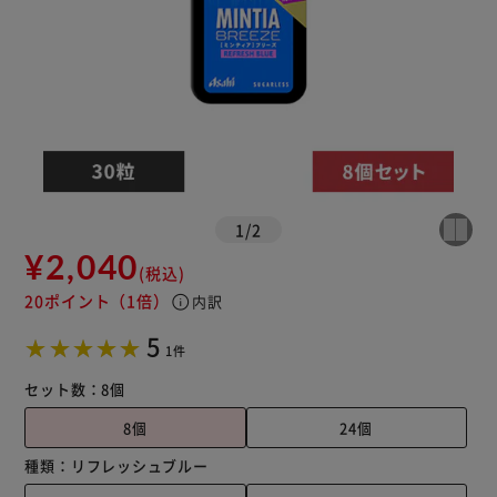
1
/
2
¥2,040
(税込)
20ポイント
（1倍）
info
内訳
5
1件
セット数：
8個
8個
24個
種類：
リフレッシュブルー