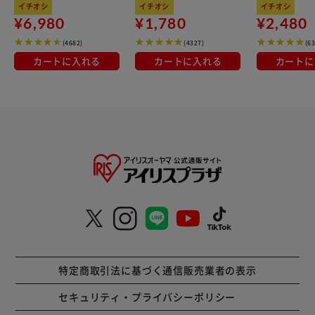
kg×3袋
100％使用
イチオシ
イチオシ
イチオシ
【フレッシュピーチ】
¥6,980
¥1,780
¥2,480
ピーチのフレッシュなおいしさをすっきりと楽しめる大粒タ
(4682)
(4327)
(6
イプのフルーツミントタブレット。
カートに入れる
カートに入れる
カートに
フリーズドライ果汁パウダーを配合。
本格的なピーチのおいしさと、心地よい清涼感が両立した味
わい。
ビタミンC、ビタミンB?配合。
【カルピス】
甘ずっぱい幸せ×清涼感。
カルピスの甘ずっぱい味わいや香りと心地よい清涼感が楽し
める大粒タイプのタブレット。
カルピスフリーズドライパウダー、キャンディチップを配
合。
※「カルピス」 はアサヒ飲料（株）の登録商標です。
特定商取引法に基づく通信販売業者の表示
【クリアプラスマイルド】
トリプル配合で息みがき！マイルドなグリーンミントのおい
セキュリティ・プライバシーポリシー
しさとお口のすっきり感が味わえる大粒タイプのミントタブ