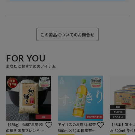
レモンライムカプセル配合。
レモンライムミントのおいしさと心地よい清涼感が両立した
味わい。
【フレッシュグレープ】
この商品についてのお問合せ
グレープのフレッシュなおいしさをすっきりと楽しめる大粒
タイプのフルーツミントタブレット。
フリーズドライ果汁パウダーを配合。
FOR YOU
本格的なグレープのおいしさと、心地よい清涼感が両立した
味わいです。
あなたにおすすめのアイテム
ビタミンC・ポリフェノール配合。
【フレッシュレモン】
レモンのフレッシュなおいしさをすっきりと楽しめる大粒タ
イプのフルーツミントタブレット。
フリーズドライ果汁パウダーを配合。
本格的なレモンのおいしさと、心地よい清涼感が両立した味
わいです。
【15kg】令和7年産 和
アイリスのお茶 綠 緑茶
【48本】富士
ビタミンC・クエン酸配合。
の輝き 国産ブレンド 5
500ml×24本 国産茶葉
水 500ml ラ