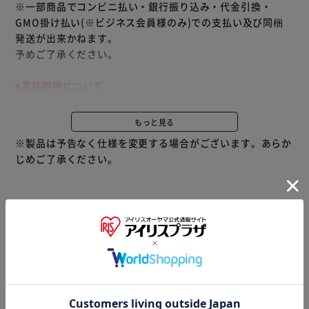
※一部商品でコンビニ払い・銀行振り込み・代金引換・
GMO掛け払い(※ビジネス会員様のみ)での支払い及び同梱
発送が出来かねます。
予めご了承ください。
■賞味期限について
本サイトでは、当社が定めた日数以上の期限残商品に限り、
出荷しています
もっと見る
※製品は予告なく仕様を変更する場合がございます。あらか
【リフレッシュブルー】
じめご了承ください。
スーッと長持ち！心地よい清涼感が持続する、大粒タイプの
ミントタブレット。
爽やかな甘さと強めの清涼感が両立した味わい。
心地よい清涼感の持続を強化するため、新たにクーリング原
※当商品はお取り寄せ品の為、在庫の確認及び商品のお届け
料を追加配合。
までお時間を頂く場合がございます。
青と黒のツートンカラーのシンプルなデザイン。
また、商品がメーカーにて完売となっていた場合、キャンセ
ル又は注文内容の変更をお願いいたしております。
【シャイニーピンク】
予めご了承くださいますようお願いいたします。
■こちらの
スーッと長持ち！心地よい清涼感が持続する、大粒タイプの
商品はアイリスプラザがセレクトしたオススメ商品です。
ミントタブレット。