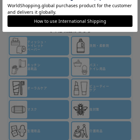
フルーティーな甘さと爽やかな清涼感が両立した、華やかな
商品情報
味わい。
ピンクと黒のツートンカラーのシンプルなデザイン。
▼その他 商品はこちら▼
【クリスタルシルバー】
スーッと長持ち！心地よい清涼感が持続する、大粒タイプの
ティッシュ・
トイレット
洗剤・柔軟剤
ミントタブレット。
ペーパー
甘さを抑えたクリアな味わいと、強めの清涼感が両立した味
わい。
キッチン
バス・
消耗品
トイレ用品
心地よい清涼感の持続を強化するため、新たにクーリング原
料を追加配合。
シルバーと黒のツートンカラーのシンプルなデザイン。
ビューティー
オーラルケア
ケア
【レモンライムドレス】
息にドレス。
マスク
虫対策
香りをまとうタブレット。
口に入れた瞬間に華やかな香りとレモンライムの爽やかな味
わいが楽しめる、フレグランスのように香りが広がる大粒タ
生理用品
介護用品
イプのタブレット。