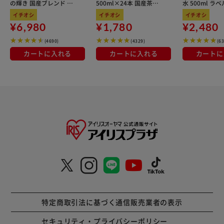
の輝き 国産ブレンド 5
500ml×24本 国産茶葉
水 500ml ラ
kg×3袋
100％使用
イチオシ
イチオシ
イチオシ
¥6,980
¥1,780
¥2,480
(4690)
(4329)
(6
カートに入れる
カートに入れる
カートに
特定商取引法に基づく通信販売業者の表示
セキュリティ・プライバシーポリシー