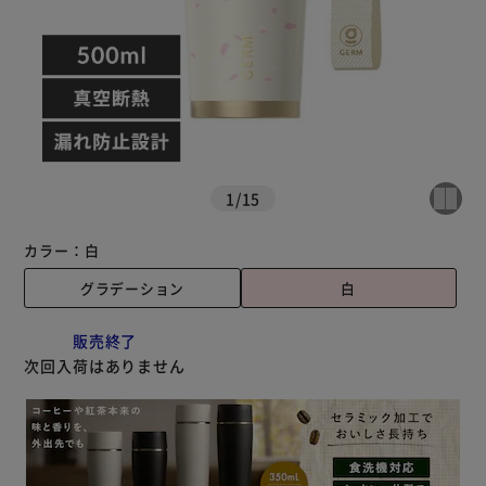
1
/
15
カラー：
白
グラデーション
白
販売終了
次回入荷はありません