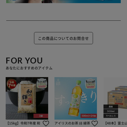
この商品についてのお問合せ
FOR YOU
あなたにおすすめのアイテム
【15kg】令和7年産 和
アイリスのお茶 綠 緑茶
【48本】富士