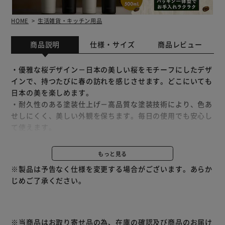
HOME
生活雑貨・キッチン用品
商品説明
仕様・サイズ
商品レビュー
・優雅な桜デザイン－日本の美しい桜をモチーフにしたデザ
インで、持つたびに春の訪れを感じさせます。どこにいても
日本の美を楽しめます。
・耐久性のある塗装仕上げ－高品質な塗装技術により、色あ
せしにくく、美しい外観を保ちます。毎日の使用でも安心し
て使えます。
・高品質ステンレス製二重構造－耐久性のあるプレミアムス
テンレスを使用した二重構造により、長時間にわたる保温保
もっと見る
冷効果を実現します。ホットもアイスも一日中お好みの温度
※製品は予告なく仕様を変更する場合がございます。あらか
で。
じめご了承ください。
・漏れ防止設計－特別設計の蓋がしっかり閉まり、バッグの
中での漏れを防ぎます。安心して持ち運びできるため、通勤
やアウトドアにもぴったりです。
・携帯に便利なストラップ付き－軽量でコンパクトなデザイ
※当商品はお取り寄せ品の為、在庫の確認及び商品のお届け