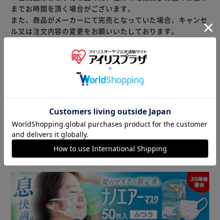
ンに加え、持ち運びに便利なストラップが付いており、カバ
までお時間を頂く場合がございます。
ンや手に簡単にかけて携帯できます。
また、商品がメーカーにて完売となっていた場合、キャンセ
ル又は注文内容の変更をお願いいたしております。
予めご了承くださいますようお願いいたします。
■こちらの
商品はアイリスプラザがセレクトしたオススメ商品です。
商品情報
▼ 食品・飲料おすすめ ▼