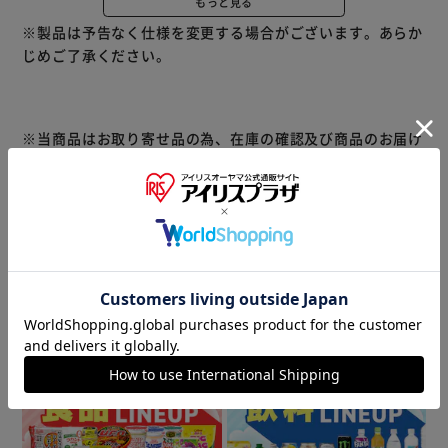
もっと見る
・安全で健康的な素材：高品質のステンレス製で、BPAフリ
※製品は予告なく仕様を変更する場合がございます。あらか
ー。安心して飲み物を楽しめます。
じめご了承ください。
※当商品はお取り寄せ品の為、在庫の確認及び商品のお届け
までお時間を頂く場合がございます。
また、商品がメーカーにて完売となっていた場合、キャンセ
ル又は注文内容の変更をお願いいたしております。
予めご了承くださいますようお願いいたします。
■こちらの
商品はアイリスプラザがセレクトしたオススメ商品です。
商品情報
▼ 食品・飲料おすすめ ▼