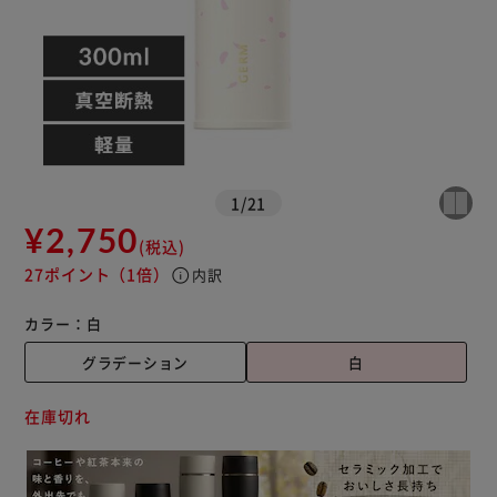
1
/
21
¥2,750
(税込)
27ポイント
（1倍）
info
内訳
カラー：
白
グラデーション
白
在庫切れ