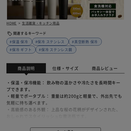
HOME
生活雑貨・キッチン用品
関連するキーワード
#保温 保冷
#保冷 ステンレス
#真空断熱 保冷
#保冷 ギフト
#保冷 ステンレス鋼
商品説明
仕様・サイズ
商品レビュー
・保温・保冷機能： 飲み物の温かさや冷たさを長時間キー
プできます。
・軽量でポータブル： 重量は約200gと軽量で、外出先でも
気軽に持ち運べます。
・高級感のある外観： 上品な桜の花柄がデザインされた、
おしゃれでスタイリッシュな魔法瓶です。
・広口設計： 口が広いので、氷を入れたり洗浄しやすく、
使い勝手が良いです。