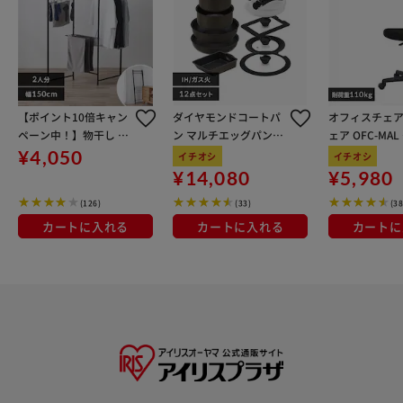
【ポイント10倍キャン
ダイヤモンドコートパ
オフィスチェア
ペーン中！】物干し 室
ン マルチエッグパン入
ェア OFC-MA
内用 折りたたみ式 3連
り 12点セット IHガス
ン
¥4,050
イチオシ
イチオシ
OTM-150R ブラック 一
火対応 MEGI-12S ブラ
¥14,080
¥5,980
人暮らしにオススメ
ウンメタリック
(126)
(33)
(38
カートに入れる
カートに入れる
カートに