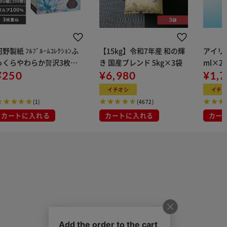
野製紙 ﾌﾙﾌﾞﾙｰﾑｺﾚｸｼｮﾝふ
【15kg】令和7年産 和の輝
アイリス
っくらやわらか贅沢3枚重
き 国産ブレンド 5kg×3袋
ml×2
130組 632791
¥250
¥6,980
用
¥1,
イチオシ
イチ
(1)
(4672)
カートに入れる
カートに入れる
カー