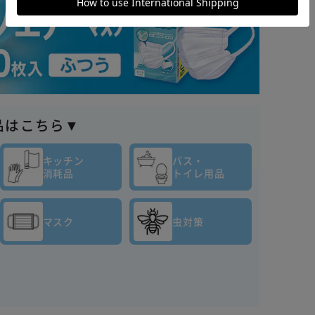
品はこちら▼
キッチン
バス・
消耗品
トイレ用品
マスク
虫対策