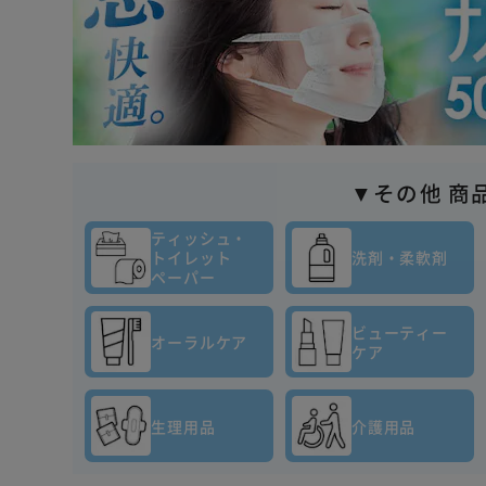
▼その他 商
ティッシュ・
トイレット
洗剤・柔軟剤
ペーパー
ビューティー
オーラルケア
ケア
生理用品
介護用品