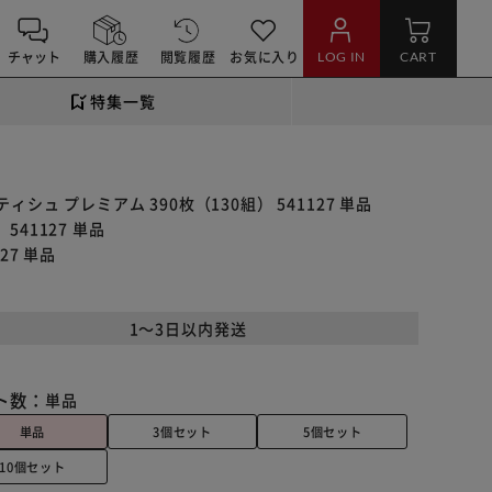
チャット
購入履歴
閲覧履歴
お気に入り
LOG IN
CART
特集一覧
シュ プレミアム 390枚（130組） 541127 単品
541127 単品
27 単品
1～3日以内発送
ト数：
単品
単品
3個セット
5個セット
10個セット