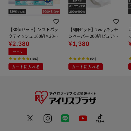
【30個セット】ソフトパッ
【6個セット】2wayキッチ
河
クティッシュ 160組×30個
ンペーパー 200組 ピュアパ
ティッシュ ハロー ユニバー
¥2,380
ルプ100%
¥1,380
ね
サル・ペーパー 5221
セール
(106)
(54)
カートに入れる
カートに入れる