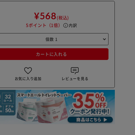
¥568
(税込)
5ポイント
（1倍）
info
内訳
カートに入れる
お気に入り追加
レビューを見る