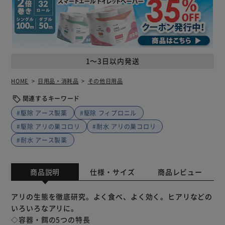
1～3日以内発送
HOME
日用品・消耗品
その他日用品
関連するキーワード
#駆除 アース製薬
#駆除 フィプロニル
#駆除 アリの巣コロリ
#耐水 アリの巣コロリ
#耐水 アース製薬
商品説明
仕様・サイズ
商品レビュー
アリの生態を徹底研究。よく食べ、よく効く。ヒアリなどの
いろいろなアリに。
◇容器・餌の5つの特長