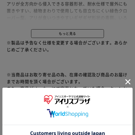
アリが全方向から侵入できる容器形状、耐水仕様で屋外にも
置きやすい、植物まわりで使用しても目立ちにくい緑色クロ
ーバー型、アリが食いつきやすいギザギザ形状の毒餌、いろ
いろなアリが好むこだわりの強力誘引剤
◇巣ごと全滅するメカニズム
もっと見る
こだわりの誘引剤で強力誘引。見つけたアリが仲間を呼んで
※製品は予告なく仕様を変更する場合がございます。あらか
たくさん食いつく。どんどん巣の中へ持ち帰り巣の中のアリ
じめご了承ください。
たちに分け与える。
※当商品はお取り寄せ品の為、在庫の確認及び商品のお届け
までお時間を頂く場合がございます。
また、商品がメーカーにて完売となっていた場合、キャンセ
ル又は注文内容の変更をお願いいたしております。
予めご了承くださいますようお願いいたします。
■こちらの
商品はアイリスプラザがセレクトしたオススメ商品です。
≪こちらの商品は当社指定の運送会社で配送致します≫
大変申し訳ありませんが、【配達時間指定】【代金引換での
お支払】は出来ません。ご了承ください。