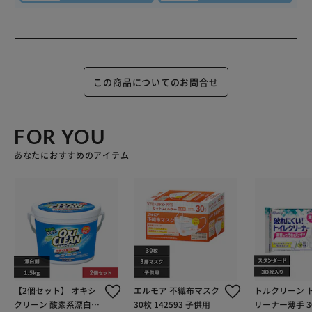
この商品についてのお問合せ
FOR YOU
あなたにおすすめのアイテム
【2個セット】 オキシ
エルモア 不織布マスク
トルクリーン 
クリーン 酸素系漂白剤
30枚 142593 子供用
リーナー薄手 3