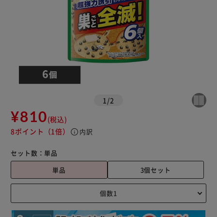
1
/
2
¥810
(税込)
8ポイント
（1倍）
info
内訳
セット数：
単品
単品
3個セット