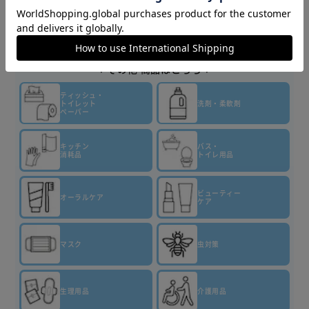
商品情報
▼その他 商品はこちら▼
ティッシュ・
トイレット
洗剤・柔軟剤
ペーパー
キッチン
バス・
消耗品
トイレ用品
ビューティー
オーラルケア
ケア
マスク
虫対策
生理用品
介護用品