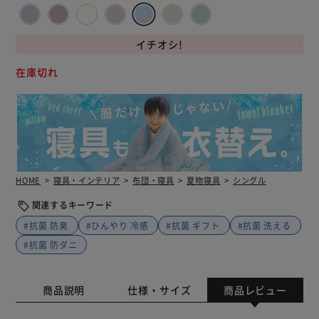
イチオシ!
在庫切れ
HOME
寝具・インテリア
布団・寝具
夏物寝具
シングル
関連するキーワード
#抗菌 防臭
#ひんやり 冷感
#抗菌 ギフト
#抗菌 洗える
#抗菌 防ダニ
商品説明
仕様・サイズ
商品レビュー