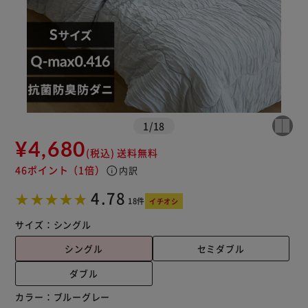
1
/
18
※ご確認ください
¥4,680
(税込)
送料無料
46ポイント
（1倍）
info
内訳
カートに入れる
購入手続きへ
4.78
18件
イチオシ
サイズ：
シングル
シングル
セミダブル
ダブル
カラー：
ブルーグレー