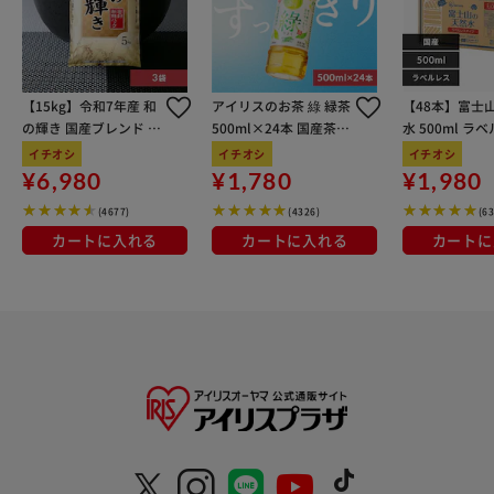
【15kg】令和7年産 和
アイリスのお茶 綠 緑茶
【48本】富士
の輝き 国産ブレンド 5
500ml×24本 国産茶葉
水 500ml ラ
kg×3袋
100％使用
イチオシ
イチオシ
イチオシ
¥6,980
¥1,780
¥1,980
(4677)
(4326)
(6
カートに入れる
カートに入れる
カートに