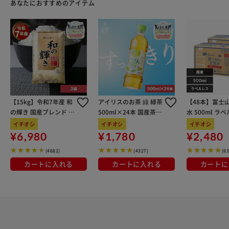
あなたにおすすめのアイテム
【15kg】令和7年産 和
アイリスのお茶 綠 緑茶
【48本】富士
の輝き 国産ブレンド 5
500ml×24本 国産茶葉
水 500ml ラ
kg×3袋
100％使用
イチオシ
イチオシ
イチオシ
¥6,980
¥1,780
¥2,480
(4682)
(4327)
(6
カートに入れる
カートに入れる
カートに