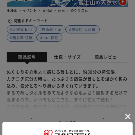
HOME
イベント
日用品
花王
めぐりズム
関連するキーワード
#大容量 kao
#無香料 kao
#無香料 大容量
#無香料 快眠
#kao 快眠
商品説明
仕様・サイズ
商品レビュー
ぬくもりを心地よく感じる首もとに、約30分の蒸気浴。
カチコチ気分の時も、たっぷりの蒸気が首もとを温かく包み
込み、気分とろ～り奥からほぐれていきます。
まるで蒸しタオルをあてたような心地よさ！開封するだけで
温まるので、いつでもどこでも、すぐに使えて便利！
おやすみ前、自宅でくつろぐ時、飛行機などでの移動時にも
使用出来ます。
期間限定発売。
もっと見る
※製品は予告なく仕様を変更する場合がございます。あらか