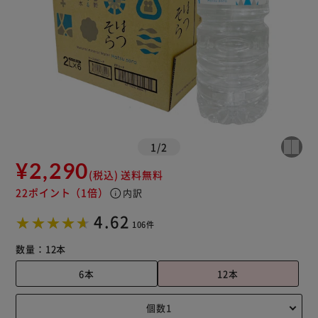
1
/
2
¥2,290
(税込)
送料無料
22ポイント
（1倍）
info
内訳
4.62
106件
数量：
12本
6本
12本