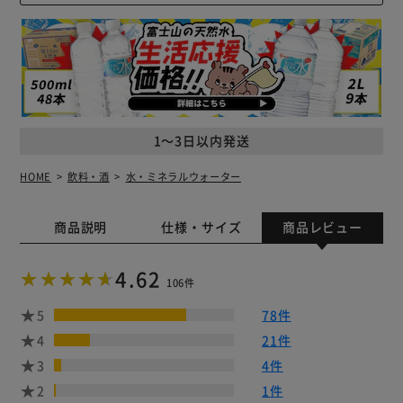
1～3日以内発送
HOME
飲料・酒
水・ミネラルウォーター
商品説明
仕様・サイズ
商品レビュー
4.62
106件
5
78件
4
21件
3
4件
2
1件