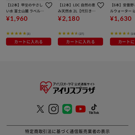
【12本】甲斐のやさし
【12本】LDC 自然の恵
【6本】安曇野
い水 富士山麓 ラベルレ
み天然水 2L【代引き不
ルウォーター 
ス 【代引き不可】
可】
2L 【代引き不
¥1,960
¥2,180
¥1,630
(3)
(27)
(10
カートに入れる
カートに入れる
カートに
特定商取引法に基づく通信販売業者の表示