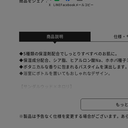
商品をシェア
X
LINE
Facebook
メール
コピー
商品説明
仕様・
◆5種類の保湿剤配合でしっとりすべすべのお肌に。
◆保湿成分配合、シア脂、ヒアルロン酸Na、ホホバ種子
◆ボタニカルな香りに包まれるバスタイムを演出します
◆浴室にボトルを置いてもおしゃれなデザイン。
【サンダルウッド×ネロリ】
甘美でウッディな香り
もっ
【ベルガモット×ローズ】
ナチュラルでさっぱりとした上品な香り
※製品は予告なく仕様を変更する場合がございます。あ
※リニューアルに伴い、パッケージ・内容等予告なく変