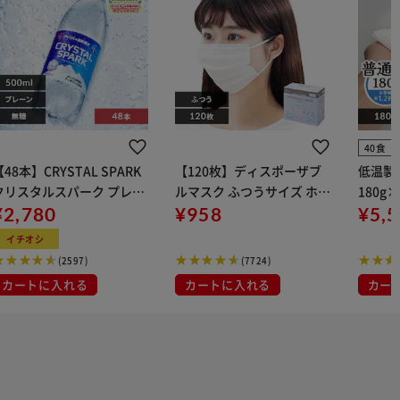
40食
【48本】CRYSTAL SPARK
【120枚】ディスポーザブ
低温製
クリスタルスパーク プレー
ルマスク ふつうサイズ ホワ
180g
 500ml
¥2,780
イト 大容量 DISPOSABLE
¥958
¥5,
マスク プリーツマスク 不織
イチオシ
布
(2597)
(7724)
カートに入れる
カートに入れる
カー