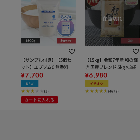
【サンプル付き】【5個セ
【15kg】令和7年産 和の輝
ット】エプソムC 無香料
き 国産ブレンド 5kg×3袋
¥7,700
¥6,980
NEW
イチオシ
(1)
(4677)
カートに入れる