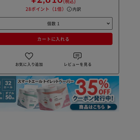
(税込)
28ポイント
（1倍）
info
内訳
カートに入れる
お気に入り追加
レビューを見る