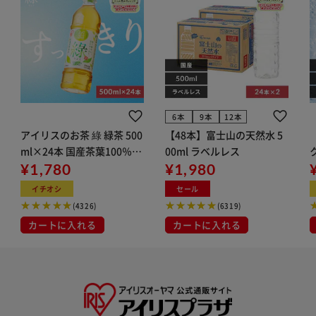
6本
9本
12本
アイリスのお茶 綠 緑茶 500
【48本】富士山の天然水 5
ml×24本 国産茶葉100％使
00ml ラベルレス
用
¥1,780
¥1,980
ン
イチオシ
セール
(4326)
(6319)
カートに入れる
カートに入れる