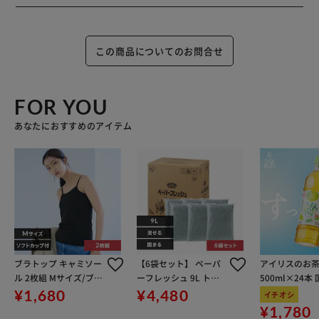
この商品についてのお問合せ
FOR YOU
あなたにおすすめのアイテム
ブラトップ キャミソー
【6袋セット】 ペーパ
アイリスのお茶
ル 2枚組 Mサイズ/ブラ
ーフレッシュ 9L トイ
500ml×24本
ック【代引き不可】
レに流せる 燃やせる 固
100％使用
¥1,680
¥4,480
イチオシ
まる 消臭 PFC9
¥1,780