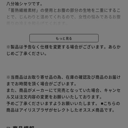
八分袖シャツです。
「蓄熱繊維素材」の使用とお腹の部分の生地を二重にするこ
とで、じんわりと温めてくれるので、女性の悩みであるお腹
周りの冷えを和らげてくれます。
適度にフィットするので着ぶくれしにくい仕様です。
アウターから見えにくいよう襟ぐりは広めにカットし、8分
もっと見る
袖になっているので普段使いはもちろん、お家でのリラック
※製品は予告なく仕様を変更する場合がございます。あらか
スタイムにもおすすめです。
じめご了承ください。
※当商品はお取り寄せ品の為、在庫の確認及び商品のお届け
までお時間を頂く場合がございます。
また、商品がメーカーにて完売となっていた場合、キャンセ
ル又は注文内容の変更をお願いいたしております。
予めご了承くださいますようお願いいたします。
■こちらの
商品はアイリスプラザがセレクトしたオススメ商品です。