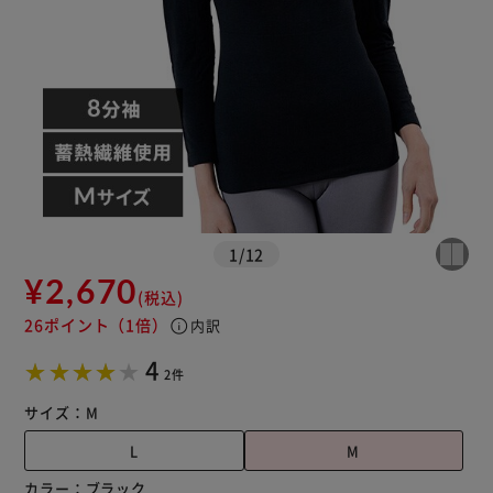
カートに入れる
購入手続きへ
1
/
12
¥2,670
(税込)
26ポイント
（1倍）
info
内訳
4
2件
サイズ：
M
L
M
カラー：
ブラック