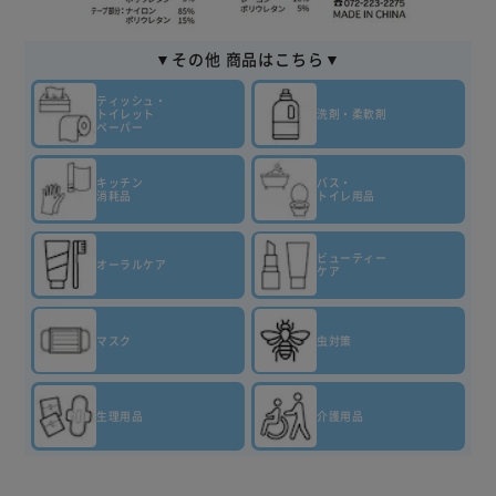
▼その他 商品はこちら▼
ティッシュ・
トイレット
洗剤・柔軟剤
ペーパー
キッチン
バス・
消耗品
トイレ用品
ビューティー
オーラルケア
ケア
マスク
虫対策
生理用品
介護用品