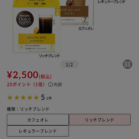
1
/
2
¥2,500
(税込)
25ポイント
（1倍）
info
内訳
5
1件
種類：
リッチブレンド
カフェオレ
リッチブレンド
レギュラーブレンド