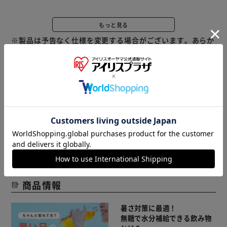
・リッチブレンド：深いコクとキレのある味わい、たっぷり
マグカップサイズのレギュラーコーヒー。
もっと見る
・カフェオレ：ミルクの自然な甘さと、深く焙煎したコーヒ
※製品は予告なく仕様を変更する場合がございます。あらか
ーのコクの絶妙なバランス。
じめご了承ください。
・レギュラーブレンド：香り、苦味、酸味に至るまで、バラ
ンスのとれた正統派な味わいのレギュラーコーヒー。
※当商品はお取り寄せ品の為、在庫の確認及び商品のお届け
までお時間を頂く場合がございます。
また、商品がメーカーにて完売となっていた場合、キャンセ
ル又は注文内容の変更をお願いいたしております。
予めご了承くださいますようお願いいたします。
■こちらの
商品はアイリスプラザがセレクトしたオススメ商品です。
商品情報
暑さ対策に最適！
無糖で水分補給できる飲み物