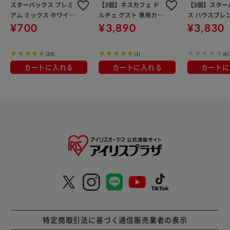
スターバックス プレミ
【3個】ネスカフェ ド
【3個】スター
アム ミックス ホワイト
ルチェ グスト 専用カプ
ス ハウスブレ
モカ 4杯
セル フラットホワイト
カフェ ドルチ
¥700
¥3,890
¥3,830
16杯
専用カプセル 1
(20)
(1)
(0)
カートに入れる
カートに入れる
カートに
特定商取引法に基づく通信販売業者の表示