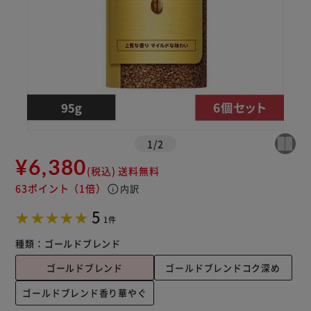
1
/
2
¥6,380
(税込)
送料無料
63ポイント
（1倍）
info
内訳
5
1件
種類：
ゴールドブレンド
ゴールドブレンド
ゴールドブレンドコク深め
ゴールドブレンド香り華やぐ