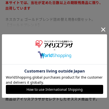
本サイトでは、当社が定めた日数以上の期限残商品に限り、
出荷しています
ネスカフェ ゴールドブレンド詰め替え用各6個セット。
【ゴールドブレンド】
上質な香りとマイルドな味わいを楽しめるレギュラーソリュ
ブルコーヒー。
もっと見る
【ゴールドブレンドコク深め】
※製品は予告なく仕様を変更する場合がございます。あらか
上質な香りとコク深めでしっかりした味わい。
じめご了承ください。
【ゴールドブレンド香り華やぐ】
華やかな香りとフルーティな味わい。
※当商品はお取り寄せ品の為、在庫の確認及び商品のお届け
までお時間を頂く場合がございます。
また、商品がメーカーにて完売となっていた場合、キャンセ
ル又は注文内容の変更をお願いいたしております。
予めご了承くださいますようお願いいたします。
■こちらの
商品はアイリスプラザがセレクトしたオススメ商品です。