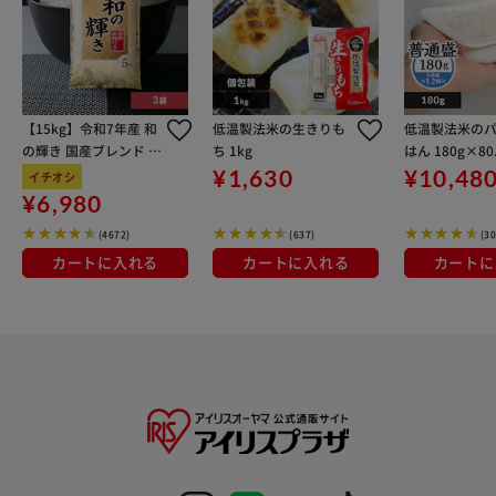
【15kg】令和7年産 和
低温製法米の生きりも
低温製法米の
の輝き 国産ブレンド 5
ち 1kg
はん 180g×8
kg×3袋
¥1,630
¥10,48
イチオシ
¥6,980
(4672)
(637)
(3
カートに入れる
カートに入れる
カートに