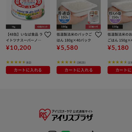
【48缶】いなば食品 ラ
低温製法米のパックご
低温製法米の
イトツナスーパーノン
はん 180g×40パック
ごはん 150g×
オイル 70g
ク
¥10,200
¥5,580
¥5,180
(62)
(3023)
(1
カートに入れる
カートに入れる
カートに