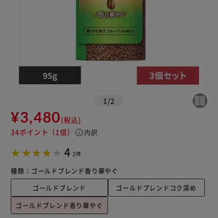
1
/
2
¥3,480
(税込)
34ポイント
（1倍）
info
内訳
4
2件
種類：
ゴールドブレンド香り華やぐ
ゴールドブレンド
ゴールドブレンドコク深め
ゴールドブレンド香り華やぐ