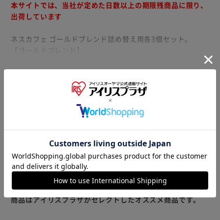
本サイトでは、当社が定めた日数以上の期限残商品に限り、
出荷しています
ネスカフェ ゴールドブレンド詰め替え用各3個セット。
【ゴールドブレンド】
上質な香りとマイルドな味わいを楽しめるレギュラーソリュ
ブルコーヒー。
もっと見る
【ゴールドブレンドコク深め】
※製品は予告なく仕様を変更する場合がございます。あらか
上質な香りとコク深めでしっかりした味わい。
じめご了承ください。
【ゴールドブレンド香り華やぐ】
華やかな香りとフルーティな味わい。
※当商品はお取り寄せ品の為、在庫の確認及び商品のお届け
までお時間を頂く場合がございます。
また、商品がメーカーにて完売となっていた場合、キャンセ
ル又は注文内容の変更をお願いいたしております。
予めご了承くださいますようお願いいたします。
■こちらの
商品はアイリスプラザがセレクトしたオススメ商品です。