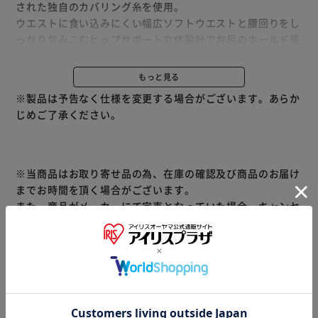
された独自のカバリング糸を使用。
ウエストに食い込みにくい幅広ソフトウエストと腰回りをし
っかり包みこむヒップサポート立体設計でお尻のホールド感
もアップ、さらにレッグものびのびフィットする快適なはき
心地のストッキングです。
もっと見る
※製品は予告なく仕様を変更する場合がございます。あらか
満足 美しく心地いい 伝線しにくいノンラン設計
じめご了承ください。
するするはけて、締め付けにくい。
心地いいのに、脚キレイ。だから、こんなに心地いい♪
1.おなかも脚も、ゆったり楽ちん。さらに太もも股ズレ補
強。
※当商品はお取り寄せ品の為、在庫の確認及び商品のお届け
2.なめらかで、伝線しにくい。
までお時間を頂く場合がございます。
また、商品がメーカーにて完売となっていた場合、キャンセ
【注意点】
ル又は注文内容の変更をお願いいたしております。
・この商品は全く伝線しないものではありません。強く引っ
予めご了承くださいますようお願いいたします。
■こちらの
ぱられますと、伝線する場合もございます。お取り扱いには
商品はアイリスプラザがセレクトしたオススメ商品です。
ご注意ください。
≪こちらの商品は当社指定の運送会社で配送致します≫
・この商品は伸縮性に富みフィット性に優れた糸を使用して
大変申し訳ありませんが、【配達時間指定】【代金引換での
おります。台紙の折目やレッグの一部に濃淡のムラが発生す
お支払】は出来ません。ご了承ください。
る場合がありますが、着用上は問題ございません。