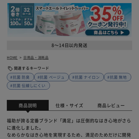
8～14日以内発送
HOME
日用品・消耗品
関連するキーワード
#抗菌 防臭
#抗菌 ベージュ
#抗菌 ナイロン
#抗菌 無地
#抗菌 伝線しにくい
商品説明
仕様・サイズ
商品レビュー
福助が誇る定番ブランド「満足」は圧倒的なはき心地がさら
に進化しました。
なめらかなはき心地を実現するため、満足のためだけに開発