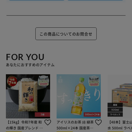
この商品についてのお問合せ
FOR YOU
あなたにおすすめのアイテム
【15kg】令和7年産 和
アイリスのお茶 綠 緑茶
【48本】富士
の輝き 国産ブレンド 5
500ml×24本 国産茶葉
水 500ml ラ