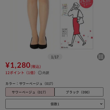
1
/
17
¥1,280
(税込)
12ポイント
（1倍）
info
内訳
カラー：
サワーベージュ（017）
サワーベージュ（017）
ブラック（090）