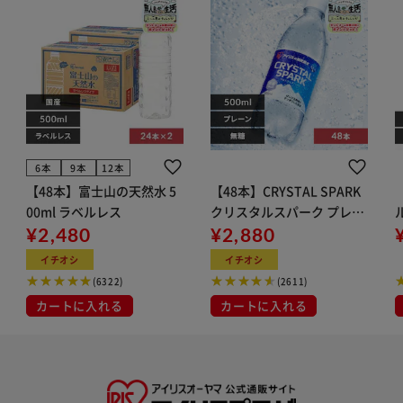
6本
9本
12本
【48本】富士山の天然水 5
【48本】CRYSTAL SPARK
00ml ラベルレス
クリスタルスパーク プレー
¥2,480
ン 500ml
¥2,880
イト
イチオシ
イチオシ
(6322)
(2611)
カートに入れる
カートに入れる