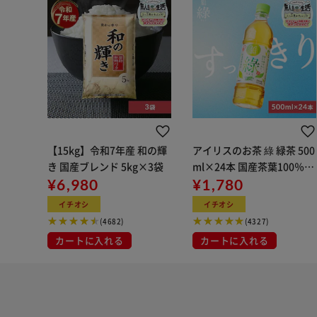
【15kg】令和7年産 和の輝
アイリスのお茶 綠 緑茶 500
き 国産ブレンド 5kg×3袋
ml×24本 国産茶葉100％使
¥6,980
用
¥1,780
イチオシ
イチオシ
(4682)
(4327)
カートに入れる
カートに入れる