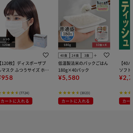
add
40食
24食
3食
【120枚】ディスポーザブ
低温製法米のパックごはん
【40
ルマスク ふつうサイズ ホワ
180g×40パック
ソフトパ
 大容量 DISPOSABLE
¥958
¥5,580
組) 5
¥2,
マスク プリーツマスク 不織
布
(7724)
(3023)
カートに入れる
カートに入れる
カー