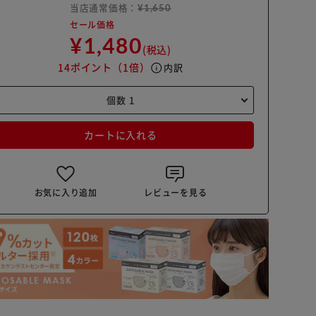
当店通常価格：
¥1,650
セール価格
¥1,480
(税込)
14ポイント
（1倍）
info
内訳
カートに入れる
お気に入り追加
レビューを見る