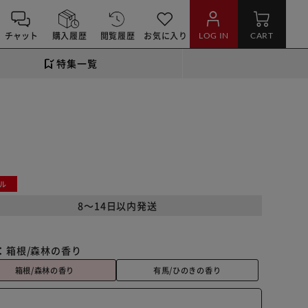
チャット
購入履歴
閲覧履歴
お気に入り
LOG IN
CART
特集一覧
ル
8～14日以内発送
：
箱根/森林の香り
箱根/森林の香り
有馬/ひのきの香り