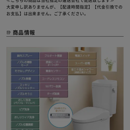
≪こちらの商品は当社指定の運送会社で配送致します≫
力強い水流でさっぱりした洗い心地のパワフル洗浄と、幅広
大変申し訳ありませんが、【配達時間指定】【代金引換での
い範囲をやさしく洗浄するマイルド洗浄の2種類の洗い方が
お支払】は出来ません。ご了承ください。
できます。
商品情報