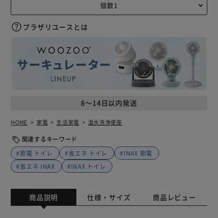
プラザリユースとは
8～14日以内発送
HOME
家電
生活家電
温水洗浄便座
関連するキーワード
#節電 トイレ
#省エネ トイレ
#INAX 節電
#省エネ INAX
#INAX トイレ
商品説明
仕様・サイズ
商品レビュー