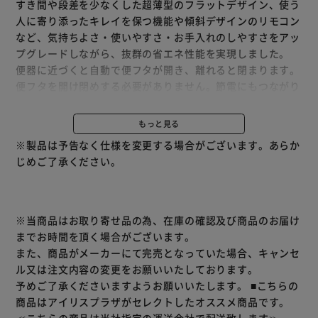
すき間や段差を少なくした超薄型のフラットデザイン、使う
人に寄り添ったキレイを保つ機能や傾斜デザインのリモコン
など、気持ちよさ・使いやすさ・お手入れのしやすさをアッ
プグレードしながら、抜群の省エネ性能を実現しました。
便器に近づくと自動で便フタが開き、離れると閉まります。
便フタを開け閉めする必要がありません。節電にもつながり
ます。（RWA3A(RWA30A)のみ）
便器の表面を濡らし、汚物汚れをつきにくくするのでお掃除
もっと見る
もラクラク。※便器形状により塗布範囲が異なる場合があり
※製品は予告なく仕様を変更する場合がございます。あらか
ます。
じめご了承ください。
ノズルは使用後、銀イオン水でしっかり洗浄。洗い流すだけ
でなく、銀イオンのチカラで除菌して、菌の繁殖を防ぎま
す。
全機種に2本のノズルがあるのはINAXだけ。”おしり洗浄時
※当商品はお取り寄せ品の為、在庫の確認及び商品のお届け
の便がつかない”ビデ専用ノズルが、広い範囲を泡沫水でや
までお時間を頂く場合がございます。
さしく洗います。
また、商品がメーカーにて完売となっていた場合、キャンセ
使わないときはノズルを収納。男子小用時などの汚れを防ぎ
ル又は注文内容の変更をお願いいたしております。
ます。シャッターは着脱可能なので、お手入れも簡単です。
予めご了承くださいますようお願いいたします。
■こちらの
汚れが入りやすい便座のつぎ目がありません。さらに便座裏
商品はアイリスプラザがセレクトしたオススメ商品です。
は防汚素材で、汚れてもサッとひと拭き、お掃除ラクラク。