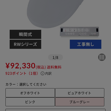
1
/
8
¥92,330
(税込)
送料無料
923ポイント
（1倍）
info
内訳
カラー：
選択してください
オフホワイト
ピュアホワイト
ピンク
ブルーグレー