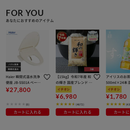
FOR YOU
あなたにおすすめのアイテム
Haier 瞬間式温水洗浄
【15kg】令和7年産 和
アイリスのお茶
便座 JB-SS01A ベージ
の輝き 国産ブレンド 5
500ml×24本
ュ
kg×3袋
100％使用
¥27,800
イチオシ
イチオシ
¥6,980
¥1,780
(0)
(4672)
(4
カートに入れる
カートに入れる
カートに