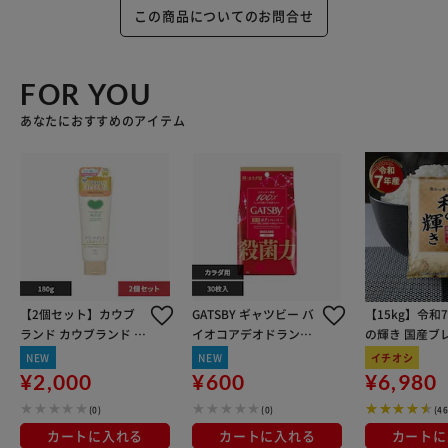
この商品についてのお問合せ
FOR YOU
あなたにおすすめのアイテム
【2個セット】カウブ
GATSBY ギャツビー バ
【15kg】令和
ランド カウブランド 無
イオコアデオドラント
の輝き 国産ブレ
添加トリートメント 18
ボディペーパー 30枚
kg×3袋
NEW
NEW
イチオシ
0g うるおいケア
無香料
¥2,000
¥600
¥6,980
(0)
(0)
(4
カートに入れる
カートに入れる
カートに