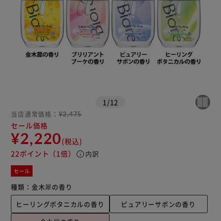
1
/
12
当店通常価格：
¥2,475
セール価格
¥2,220
(税込)
22ポイント
（1倍）
info
内訳
セール
種類：
金木犀の香り
ヒーリングボタニカルの香り
ピュアリーサボンの香り