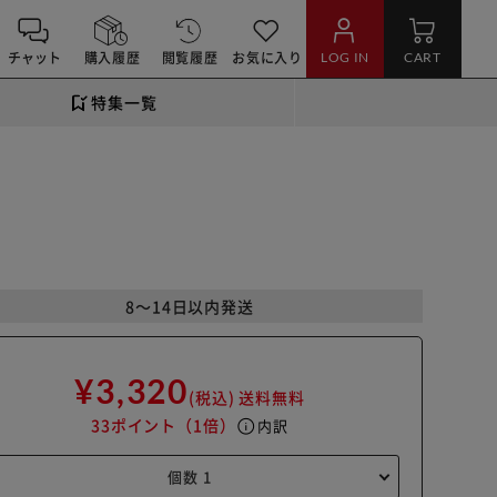
チャット
購入履歴
閲覧履歴
お気に入り
LOG IN
CART
特集一覧
8～14日以内発送
¥3,320
(税込)
送料無料
33ポイント
（1倍）
info
内訳