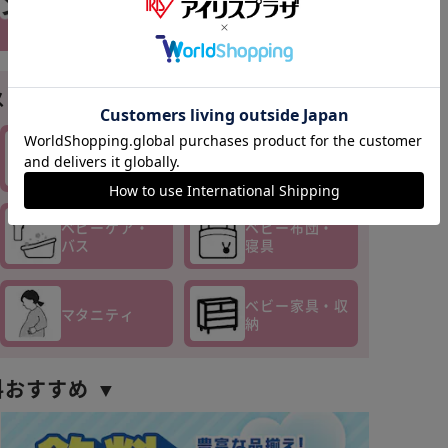
※ご確認ください
メ商品はこちら▼
カートに入れる
購入手続きへ
チャイルド
セーフティ
シート
ベビーケア・
ベビー布団・
バス
寝具
ベビー家具・収
マタニティ
納
料おすすめ ▼