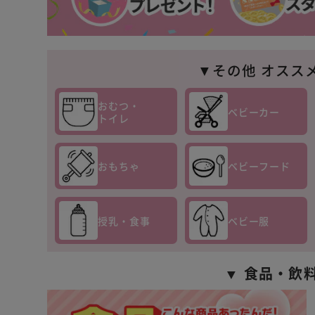
▼その他 オスス
おむつ・
ベビーカー
トイレ
おもちゃ
ベビーフード
授乳・食事
ベビー服
▼ 食品・飲