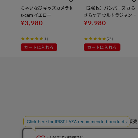
ちゃいなび キッズカメラ k
【248枚】パンパース さら
s-cam イエロー
さらケア ウルトラジャンボ
¥3,980
Mサイズ たっち 62枚×4個
¥9,980
セット（6-12kg） ベビーお
むつ おむつ パンツタイプ
(1)
(26)
【CP対象①】
カートに入れる
カートに入れる
特定商取引法に基づく通信販売