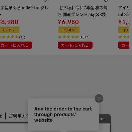
U字型まくら in060-hu グレ
【15kg】令和7年産 和の輝
アイリス
ー
き 国産ブレンド 5kg×3袋
ml×2
¥8,980
¥6,980
用
¥1,
イチオシ
イチオシ
イチ
(31)
(4677)
カートに入れる
カートに入れる
カー
せ
ご利用方法
ご利用規約