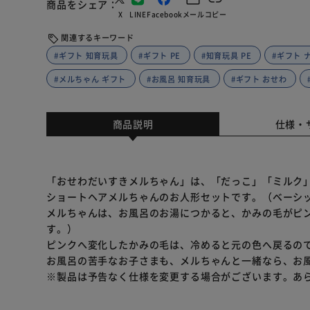
商品をシェア
X
LINE
Facebook
メール
コピー
関連するキーワード
#ギフト 知育玩具
#ギフト PE
#知育玩具 PE
#ギフト 
#メルちゃん ギフト
#お風呂 知育玩具
#ギフト おせわ
商品説明
仕様・
「おせわだいすきメルちゃん」は、「だっこ」「ミルク
ショートヘアメルちゃんのお人形セットです。（ベーシ
メルちゃんは、お風呂のお湯につかると、かみの毛がピン
す。）
ピンクへ変化したかみの毛は、冷めると元の色へ戻るの
お風呂の苦手なお子さまも、メルちゃんと一緒なら、お
※製品は予告なく仕様を変更する場合がございます。あ