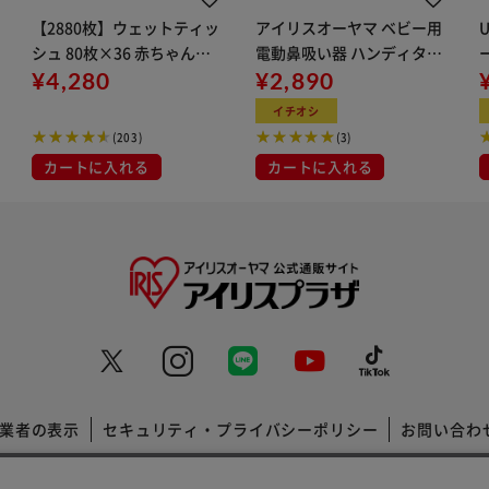
【2880枚】ウェットティッ
アイリスオーヤマ ベビー用
シュ 80枚×36 赤ちゃんの
電動鼻吸い器 ハンディタイ
手口ふき
¥4,280
プ イエロー NS-12
¥2,890
イチオシ
(203)
(3)
カートに入れる
カートに入れる
業者の表示
セキュリティ・プライバシーポリシー
お問い合わ