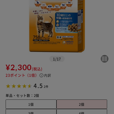
1
/
17
¥2,300
(税込)
23ポイント
（1倍）
info
内訳
4.5
2件
単品・セット数：
2個
1個
2個
3個
4個