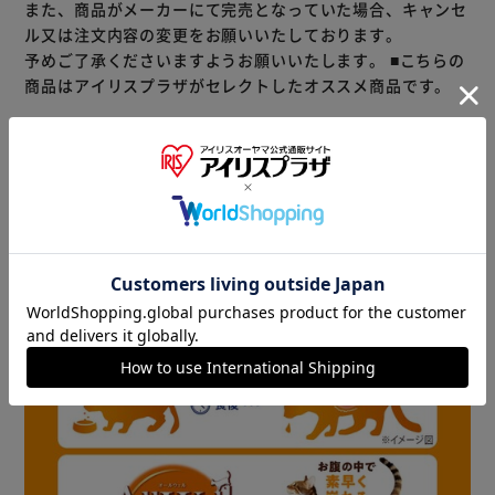
挽き小魚と微粉砕したささみフリーズドライをまぶした高い
また、商品がメーカーにて完売となっていた場合、キャンセ
嗜好性。大満足のおいしさ！
ル又は注文内容の変更をお願いいたしております。
◇着色料・香料不使用
予めご了承くださいますようお願いいたします。
■こちらの
◇美味しさと風味を逃さない小分けパック
商品はアイリスプラザがセレクトしたオススメ商品です。
◇製品ラインナップ
商品情報
健康に育つ子猫用 フィッシュ味挽き小魚とささみフリーズ
ドライパウダー入り
・子猫に適した栄養設計
・ビタミンB群強化
室内猫用 フィッシュ味挽き小魚とささみフリーズドライパ
ウダー入り
室内猫用 チキン味挽き小魚とささみフリーズドライパウダ
ー入り
室内猫用 贅沢素材入りフィッシュ味天然小魚とささみフリ
ーズドライ入り
・腸内環境に配慮
・骨の健康維持に配慮