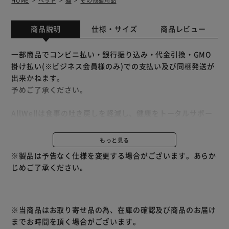
商品説明
仕様・サイズ
商品レビュー
一部商品でコンビニ払い・銀行振り込み・代金引換・GMO
掛け払い(※ビジネス会員様のみ)での支払い及び同梱発送が
出来かねます。
予めご了承ください。
AllWellは食事の吐き戻しを軽減し、健康をトータルサポー
ト。
ライフステージや、 気になる健康ケアから選べます。
もっと見る
※製品は予告なく仕様を変更する場合がございます。あらか
◇7つの健康機能
じめご了承ください。
子猫用：骨・歯の発育をサポート/筋肉の発育サポート/免疫
力/皮膚・被毛/下部尿路ケア/DHA含有/目の健康維持
成猫・シニア猫用：食事の吐き戻し軽減/皮膚・被毛/低カロ
リー設計/胃での消化/毛玉ケア/下部尿路ケア/免疫力
※当商品はお取り寄せ品の為、在庫の確認及び商品のお届け
◇猫が大好きなフィッシュやチキンの旨みが詰まった粒に、
までお時間を頂く場合がございます。