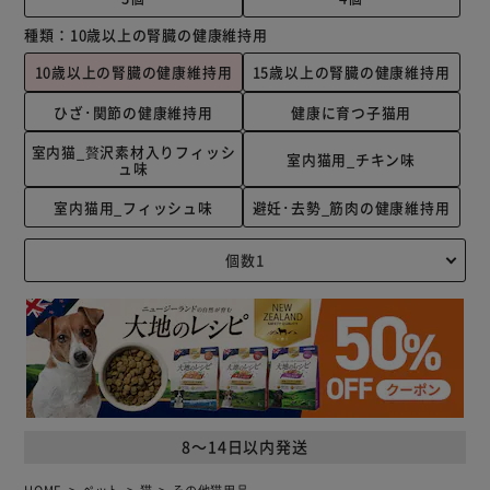
種類：
10歳以上の腎臓の健康維持用
10歳以上の腎臓の健康維持用
15歳以上の腎臓の健康維持用
ひざ･関節の健康維持用
健康に育つ子猫用
室内猫_贅沢素材入りフィッシ
室内猫用_チキン味
ュ味
室内猫用_フィッシュ味
避妊･去勢_筋肉の健康維持用
8～14日以内発送
HOME
ペット
猫
その他猫用品