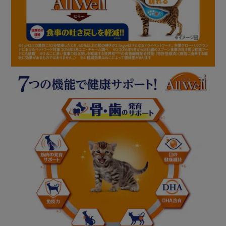
10歳以上の腎臓の健康維持用 フィッシュ味挽き小魚とささ
みフリーズドライパウダー入り
15歳以上の腎臓の健康維持用 フィッシュ味挽き小魚とささ
みフリーズドライパウダー入り
・腎臓の健康維持に配慮
・ビタミンB群強化
避妊･去勢した猫の体重ケア 筋肉の健康維持用 フィッシュ味
挽き小魚とささみフリーズドライパウダー入り
・筋肉の健康維持に配慮
・避妊・去勢した猫の体重ケア
ひざ･関節の健康維持用 フィッシュ味挽き小魚とささみ フリ
ーズドライパウダー入り
・ひざ・関節の健康維持に配慮。DHA配合、EPA含有
※種類により内容量が異なりますので、ご確認の上お買い求
めください。