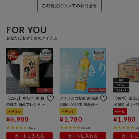
この商品についてのお問合せ
FOR YOU
あなたにおすすめのアイテム
【15kg】令和7年産 和
アイリスのお茶 綠 緑茶
【48本】富士
の輝き 国産ブレンド 5
500ml×24本 国産茶葉
水 500ml ラ
kg×3袋
100％使用
イチオシ
イチオシ
セール
¥6,980
¥1,780
¥1,980
(4672)
(4323)
(6
カートに入れる
カートに入れる
カートに