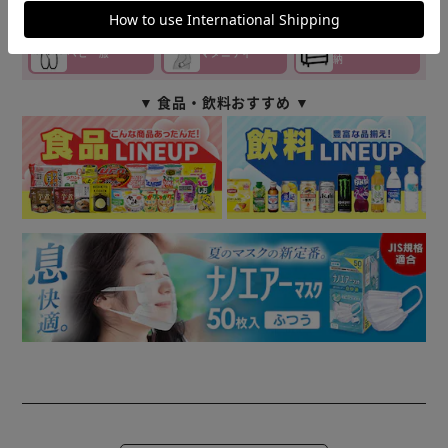
授乳・食事
バス
寝具
ベビー家具・収
ベビー服
マタニティ
納
▼ 食品・飲料おすすめ ▼