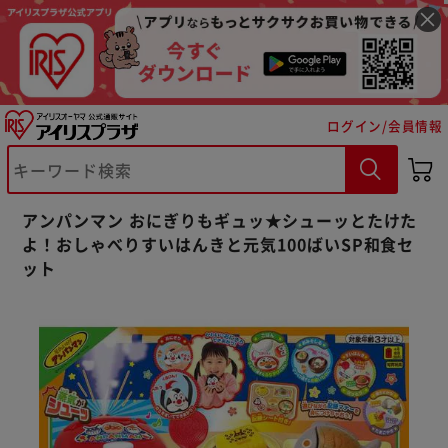
ログイン/会員情報
※ご確認ください
アンパンマン おにぎりもギュッ★シューッとたけた
よ！おしゃべりすいはんきと元気100ばいSP和食セ
カートに入れる
購入手続きへ
ット