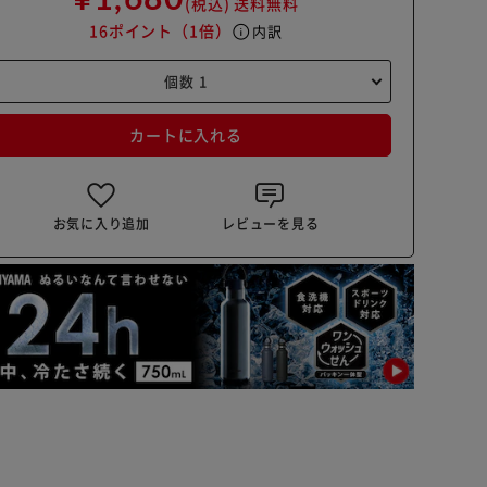
(税込)
送料無料
16ポイント
（1倍）
info
内訳
カートに入れる
お気に入り追加
レビューを見る