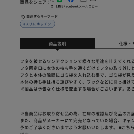
商品をシェア
X
LINE
Facebook
メール
コピー
関連するキーワード
#スリム キッチン
商品説明
仕様・
フタを被せるワンアクションで様々な用途を叶えてくれる「T
フタ固定口に本体の持ち手を通すだけでフタの取り外し
フタと本体の隙間にゴミ袋を入れ込む事で、ゴミ袋が見
本体の持ち手は持ち運びやすく、フックなどに引っ掛け
※製品は予告なく仕様を変更する場合がございます。あ
※当商品はお取り寄せ品の為、在庫の確認及び商品のお
また、商品がメーカーにて完売となっていた場合、キャ
予めご了承くださいますようお願いいたします。
■こち