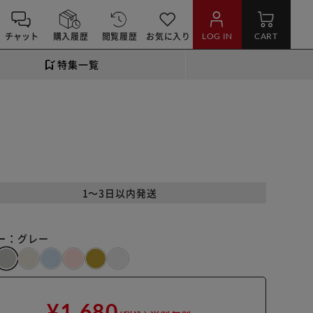
チャット
購入履歴
閲覧履歴
お気に入り
LOG IN
CART
特集一覧
1～3日以内発送
ー：
グレー
¥1,680