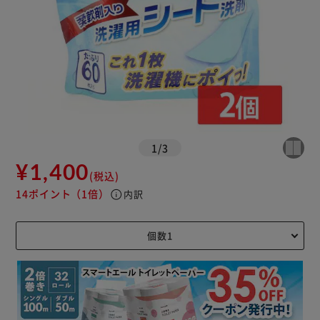
1
/
3
¥1,400
(税込)
14ポイント
（1倍）
info
内訳