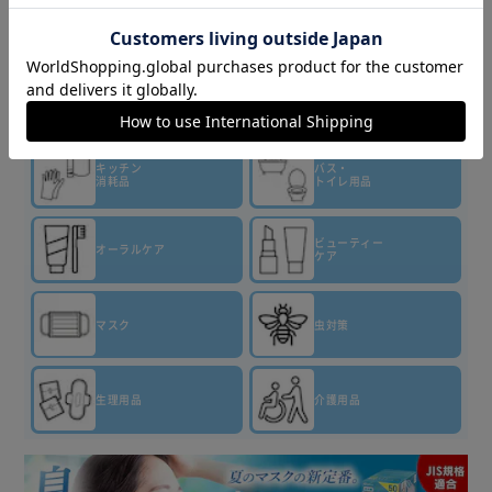
▼その他 商品はこちら▼
ティッシュ・
トイレット
洗剤・柔軟剤
ペーパー
キッチン
バス・
消耗品
トイレ用品
ビューティー
オーラルケア
ケア
マスク
虫対策
生理用品
介護用品