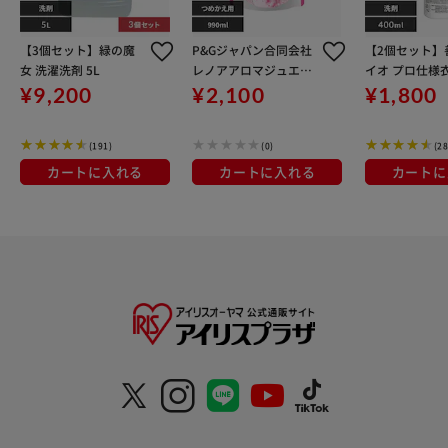
【3個セット】緑の魔
P&Gジャパン合同会社
【2個セット】
女 洗濯洗剤 5L
レノアアロマジュエル
イオ プロ仕様
スプリングさくらフロ
剤 超濃縮タイプ 
¥9,200
¥2,100
¥1,800
ーラルの香り つめかえ
用特大サイズ
(191)
(0)
(28
カートに入れる
カートに入れる
カートに