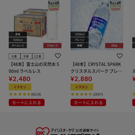
6本
9本
12本
【48本】富士山の天然水 5
【48本】CRYSTAL SPARK
00ml ラベルレス
クリスタルスパーク プレー
¥2,480
ン 500ml
¥2,880
イト
イチオシ
イチオシ
(6319)
(2597)
カートに入れる
カートに入れる