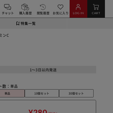
チャット
購入履歴
閲覧履歴
お気に入り
LOG IN
CART
特集一覧
タミンC
1～3日以内発送
ト数：
単品
単品
10個セット
30個セット
¥280