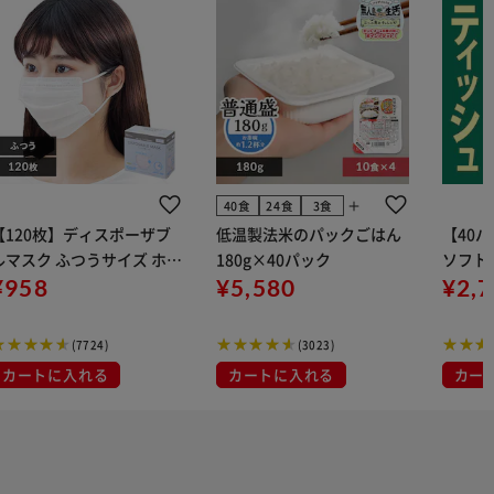
add
40食
24食
3食
【120枚】ディスポーザブ
低温製法米のパックごはん
【40
ルマスク ふつうサイズ ホワ
180g×40パック
ソフトパ
 大容量 DISPOSABLE
¥958
¥5,580
組) 5
¥2,
マスク プリーツマスク 不織
布
(7724)
(3023)
カートに入れる
カートに入れる
カー