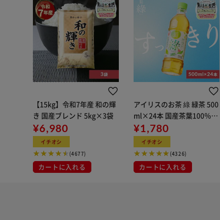
【15kg】令和7年産 和の輝
アイリスのお茶 綠 緑茶 500
き 国産ブレンド 5kg×3袋
ml×24本 国産茶葉100％使
¥6,980
用
¥1,780
イチオシ
イチオシ
(4677)
(4326)
カートに入れる
カートに入れる