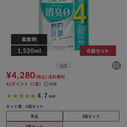
1
/
2
¥4,280
(税込)
送料無料
42ポイント
（1倍）
info
内訳
4.7
80件
セット数：
6個セット
単品
3個セット
6個セット