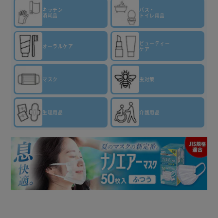
キッチン
バス・
消耗品
トイレ用品
ビューティー
オーラルケア
ケア
マスク
虫対策
生理用品
介護用品