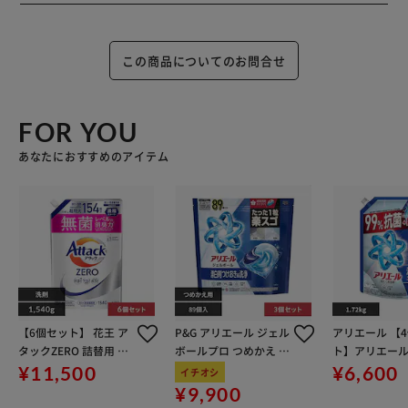
この商品についてのお問合せ
FOR YOU
あなたにおすすめのアイテム
【6個セット】 花王 ア
P&G アリエール ジェル
アリエール 【
タックZERO 詰替用 レ
ボールプロ つめかえ テ
ト】アリエー
ギュラー 1540g
ラジャンボサイズ 89個
つめかえ超ウ
¥11,500
¥6,600
イチオシ
入 3個セット
ャンボサイズ 
¥9,900
ー