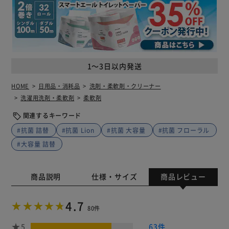
1～3日以内発送
HOME
日用品・消耗品
洗剤・柔軟剤・クリーナー
洗濯用洗剤・柔軟剤
柔軟剤
関連するキーワード
#抗菌 詰替
#抗菌 Lion
#抗菌 大容量
#抗菌 フローラル
#大容量 詰替
商品説明
仕様・サイズ
商品レビュー
4.7
80件
5
63件