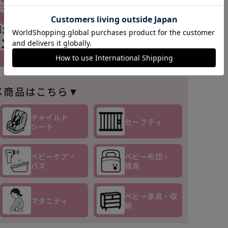
カートに入れる
購入手続きへ
メ商品はこちら▼
チャイルド
セーフティ
シート
ベビーケア・
ベビー布団・
バス
寝具
ベビー家具・収
マタニティ
納