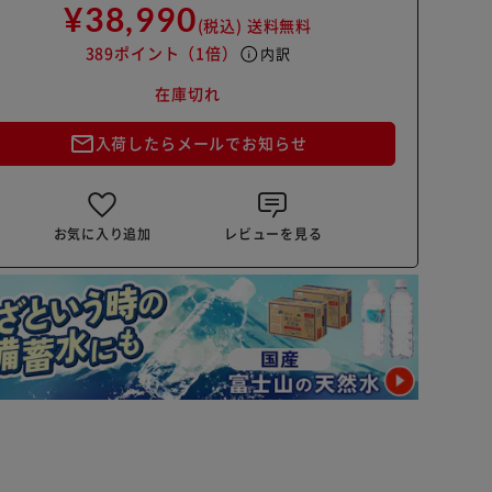
¥38,990
(税込)
送料無料
389ポイント
（1倍）
info
内訳
在庫切れ
mail_outline
入荷したらメールでお知らせ
お気に入り追加
レビューを見る