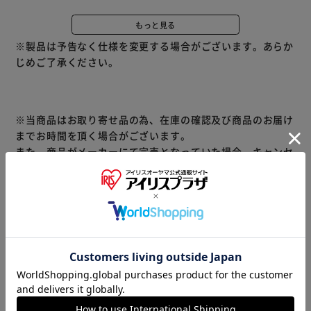
◆金木犀柄プリント
※リニューアルに伴い、パッケージ・内容等予告なく変更す
もっと見る
る場合がございます。予めご了承ください。
※製品は予告なく仕様を変更する場合がございます。あらか
じめご了承ください。
※当商品はお取り寄せ品の為、在庫の確認及び商品のお届け
までお時間を頂く場合がございます。
また、商品がメーカーにて完売となっていた場合、キャンセ
ル又は注文内容の変更をお願いいたしております。
予めご了承くださいますようお願いいたします。
■こちらの
商品はアイリスプラザがセレクトしたオススメ商品です。
商品情報
▼その他 商品はこちら▼
ティッシュ・