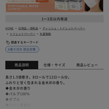
1～3日以内発送
HOME
日用品・消耗品
ティッシュ・トイレットペーパー
トイレットペーパー
丸富製紙
関連するキーワード
#香り付き 防災対策
商品説明
仕様・サイズ
商品レビュー
長さ1.5倍巻き。8ロールで12ロール分。
ふわりと甘く包まれる金木犀の香り。
◆金木犀の香り
◆パルプ100％
◆ダブル
◆ミシン目あり