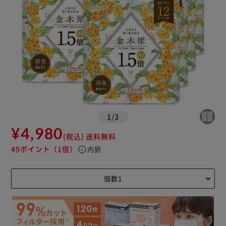
1
/
3
¥4,980
(税込)
送料無料
49ポイント
（1倍）
info
内訳