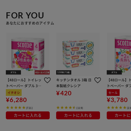
FOR YOU
あなたにおすすめのアイテム
【48ロール】トイレッ
キッチンタオル 3箱 日
【48ロール】
トペーパー ダブル 3倍
本製紙クレシア
トペーパー ダブ
巻 4ロール×12 スコッ
巻 スコッティ
¥420
イチオシ
セール
ティ
¥6,280
¥3,780
(721)
(119)
(23
カートに入れる
カートに入れる
カートに