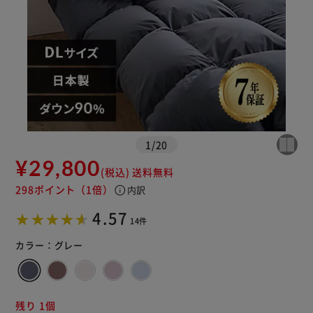
1
/
20
¥29,800
(税込)
送料無料
298ポイント
（1倍）
info
内訳
※ご確認ください
4.57
14件
カートに入れる
購入手続きへ
カラー：
グレー
残り 1個