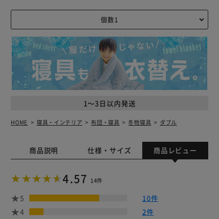
1～3日以内発送
HOME
寝具・インテリア
布団・寝具
冬物寝具
ダブル
商品説明
仕様・サイズ
商品レビュー
4.57
14件
5
10件
4
2件