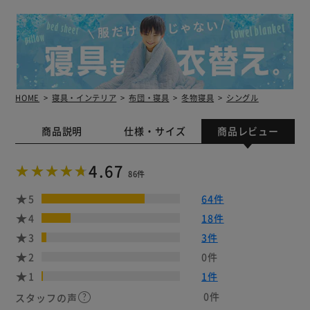
HOME
寝具・インテリア
布団・寝具
冬物寝具
シングル
商品説明
仕様・サイズ
商品レビュー
4.67
86件
5
64件
4
18件
3
3件
2
0件
1
1件
0件
スタッフの声