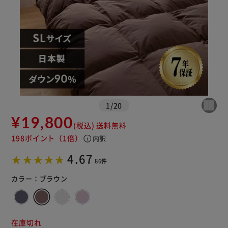
1
/
20
¥19,800
(税込)
送料無料
198ポイント
（1倍）
info
内訳
4.67
86件
カラー：
ブラウン
在庫切れ