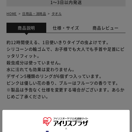
1～3日以内発送
HOME
日用品・消耗品
タオル
商品説明
仕様・サイズ
商品レビュー
約12時間使える、1日使いきりタイプの虫よけです。
シリコーンの輪ゴムで、お子様でも大人でも手首や足首にピ
ッタリフィット。
殺虫成分は使っていません。
水に濡れても効果は変わりません。
デザイン5種類のリングが6個ずつ入っています。
ピンクは優しい花の香り、ブルーはフルーツの香りです。
※製品は予告なく仕様を変更する場合がございます。あらか
じめご了承ください。
※当商品はお取り寄せ品の為、在庫の確認及び商品のお届け
までお時間を頂く場合がございます。