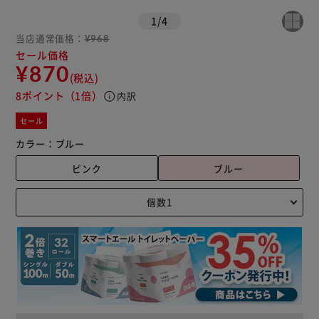
1
/
4
当店通常価格：
¥968
セール価格
¥870
(税込)
8ポイント
（1倍）
info
内訳
セール
カラー：
ブルー
ピンク
ブルー