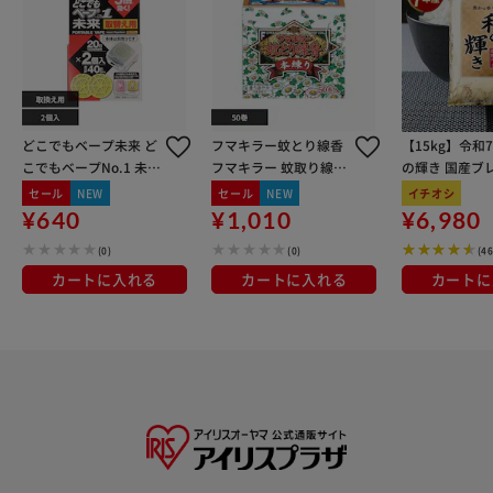
どこでもベープ未来 ど
フマキラー蚊とり線香
【15kg】令和
こでもベープNo.1 未来
フマキラー 蚊取り線香
の輝き 国産ブレ
取替え用 不快害虫用 2
本練り 50巻
kg×3袋
セール
NEW
セール
NEW
イチオシ
個入
¥640
¥1,010
¥6,980
(0)
(0)
(4
カートに入れる
カートに入れる
カートに