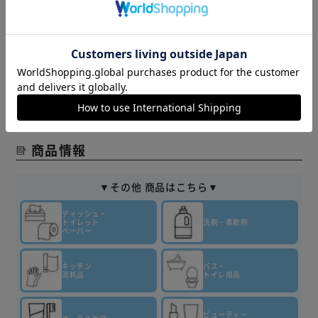
また、商品がメーカーにて完売となっていた場合、キャンセ
ル又は注文内容の変更をお願いいたしております。
予めご了承くださいますようお願いいたします。
■こちらの
商品はアイリスプラザがセレクトしたオススメ商品です。
≪こちらの商品は当社指定の運送会社で配送致します≫
大変申し訳ありませんが、【配達時間指定】【代金引換での
お支払】は出来ません。ご了承ください。
商品情報
▼その他 商品はこちら▼
ティッシュ・
トイレット
洗剤・柔軟剤
ペーパー
キッチン
バス・
消耗品
トイレ用品
ビューティー