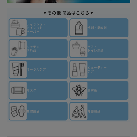
100人中87人が実感 新品級にニオわない*1
▼その他 商品はこちら▼
部屋干し・スポーツ最高レベル消臭*2
濡れタオルの菌を減らす*3洗濯槽の防カビ*4タテ・ドラム
ティッシュ・
式OK自動投入にもおすすめ
トイレット
洗剤・柔軟剤
ペーパー
すすぎ1回OK天日干し級にさわやかな香り
*1 P&G調べ。ニオイの度合いで消臭の程度は異なります。
キッチン
バス・
*2 アリエール濃縮液体洗剤史上
消耗品
トイレ用品
*3 接種直後の生菌数と比べ、18時間後に生菌数が同等又は
減少したことにより、菌の増殖を防ぐことによる。特定の菌
ビューティー
種において試験。全ての菌の増殖を防ぐわけではありませ
オーラルケア
ケア
ん。
*4 カビを除菌するわけではありません。これは飲み物では
ありません。使用上の注意：子供の手の届くところに置かな
マスク
虫対策
い。認知症の方などの誤飲を防ぐため、置き場所に注意す
る。用途以外に使用しない。荒れ性の方や長時間使う場合、
生理用品
介護用品
また原液で使う場合は炊事用手袋を使う。使用後は水で手を
よく洗い、クリームなどでお手入れをおすすめします。開け
る際にはキャップの切り口と液の飛び出しに気をつけてくだ
さい。原液が洗濯機のフタについた時は、水ですぐ拭き取