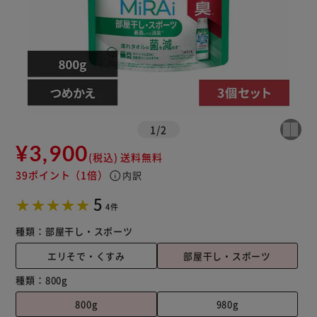
1
/
2
¥3,900
(税込)
送料無料
39ポイント
（1倍）
info
内訳
5
4件
種類：
部屋干し・スポーツ
エリそで・くすみ
部屋干し・スポーツ
種類：
800g
800g
980g