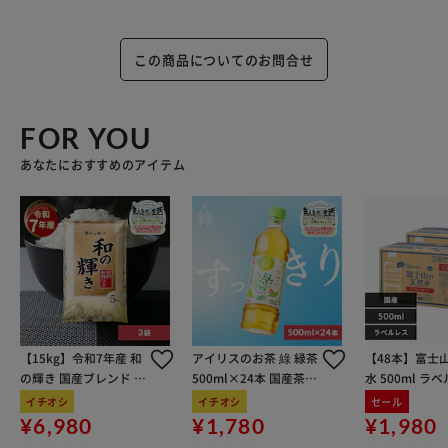
る。小さくして捨てやすい、やわらかい素材を使用していま
す。開封前の破損や液漏れに注意してお取り扱いください。
窒息の原因になる可能性がありますので、容器キャップは常
この商品についてのお問合せ
に固く締め、お子様が誤って口にいれないようにしてくださ
い。直付け・つけ置きする場合は、衣類の目立たない所に洗
剤原液をつけて色落ちしないか事前に確認する。洗剤原液が
FOR YOU
衣類に直接かかるのを防ぐため、洗剤投入口をお使いくださ
あなたにおすすめのアイテム
い。応急処置：万一飲み込んだ場合は水を飲ませる、また、
目に入った場合はこすらずに水でよく洗う等応急処置をし、
医師に相談する。
【15kg】令和7年産 和
アイリスのお茶 綠 緑茶
【48本】富士
の輝き 国産ブレンド 5
500ml×24本 国産茶葉
水 500ml ラ
kg×3袋
100％使用
イチオシ
イチオシ
セール
¥6,980
¥1,780
¥1,980