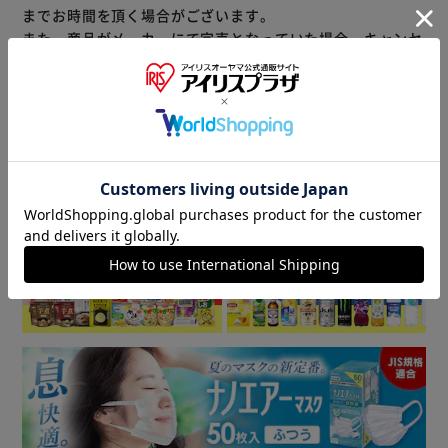
*3 カビを除去するわけではありません。これは飲み物では
までお時間を頂く場合がございます。
ありません。使用上の注意：子供の手の届くところに置かな
また、商品がメーカーにて完売となっていた場合、キャンセ
い。認知症の方などの誤飲を防ぐため、置き場所に注意す
ル又は注文内容の変更をお願いいたしております。
る。用途以外に使用しない。荒れ性の方や長時間使う場合、
予めご了承くださいますようお願いいたします。
■こちらの
また原液で使う場合は炊事用手袋を使う。使用後は水で手を
商品はアイリスプラザがセレクトしたオススメ商品です。
よく洗い、クリームなどでお手入れをおすすめします。開け
る際にはキャップの切り口と液の飛び出しに気をつけてくだ
商品情報
さい。原液が洗濯機のフタについた時は、水ですぐ拭き取
る。小さくして捨てやすい、やわらかい素材を使用していま
▼ 食品・飲料おすすめ ▼
す。開封前の破損や液漏れに注意してお取り扱いください。
窒息の原因になる可能性がありますので、容器キャップは常
に固く締め、お子様が誤って口にいれないようにしてくださ
い。直付け・つけ置きする場合は、衣類の目立たない所に洗
剤原液をつけて色落ちしないか事前に確認する。洗剤原液が
衣類に直接かかるのを防ぐため、洗剤投入口をお使いくださ
い。応急処置：万一飲み込んだ場合は水を飲ませる、また、
目に入った場合はこすらずに水でよく洗う等応急処置をし、
医師に相談する。
【部屋干し・スポーツ】