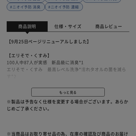
#ニオイ予防 消臭
#ニオイ予防 濃縮
商品説明
仕様・サイズ
商品レビュー
【9月25日ページリニューアルしました】
【エリそで・くすみ】
100人中87人が実感 新品級に消臭*1
エリそで・くすみ 最高レベル洗浄*濡れタオルの菌を減ら
す*2
洗濯槽の防カビ*3清潔でさわやかな香りタテ・ドラム式
OK！
もっと見る
すすぎ1回OK*アリエール濃縮液体洗剤史上
※製品は予告なく仕様を変更する場合がございます。あらか
*1 P&G調べ。ニオイの度合いで消臭の程度は異なります。
じめご了承ください。
*2 接種直後の生菌数と比べ、18時間後に生菌数が同等又は
減少したことにより、菌の増殖を防ぐことによる。特定の菌
種において試験。全ての菌の増殖を防ぐわけではありませ
ん。
※当商品はお取り寄せ品の為、在庫の確認及び商品のお届け