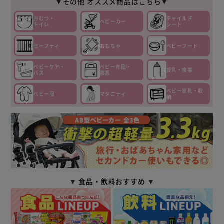
▼その他 オススメ商品はこちら▼
おむつ・
チャイルド
ベビーカー
トイレ
シート
セーフティ
おもちゃ
ベビーフード
ベビーケア・
ベビー布団・
授乳・食事
バス
寝具
ベビー家具・収
ベビー服
マタニティ
納
▼ 食品・飲料おすすめ ▼