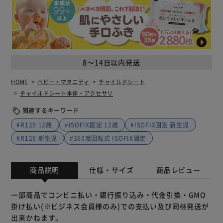
8～14日以内発送
HOME
ベビー・マタニティ
チャイルドシート
チャイルドシート本体・アクセサリ
関連するキーワード
#R129 12歳
#ISOFIX固定 12歳
#ISOFIX固定 新生児
#R129 新生児
#360度回転式 ISOFIX固定
商品説明
仕様・サイズ
商品レビュー
一部商品でコンビニ払い・銀行振り込み・代金引換・GMO
掛け払い(※ビジネス会員様のみ)での支払い及び同梱発送が
出来かねます。