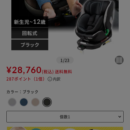
※ご確認ください
カートに入れる
購入手続きへ
1
/
23
¥28,760
(税込)
送料無料
287ポイント
（1倍）
info
内訳
カラー：
ブラック