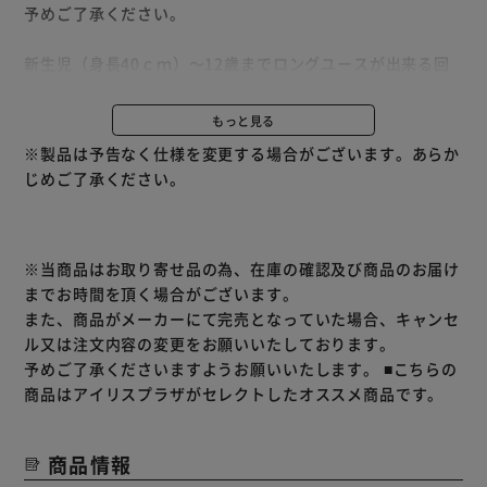
予めご了承ください。
新生児（身長40ｃｍ）～12歳までロングユースが出来る回
転式チャイルドシートタイプ。
最新安全基準R129適合のISOFIX固定なので取付簡単。
もっと見る
360度回転式なので載せ降ろしが楽々。
※製品は予告なく仕様を変更する場合がございます。あらか
赤ちゃんを包み込むインナーサポートクッション付き。
じめご了承ください。
5段階リクライニング。
※当商品はお取り寄せ品の為、在庫の確認及び商品のお届け
までお時間を頂く場合がございます。
また、商品がメーカーにて完売となっていた場合、キャンセ
ル又は注文内容の変更をお願いいたしております。
予めご了承くださいますようお願いいたします。
■こちらの
商品はアイリスプラザがセレクトしたオススメ商品です。
商品情報