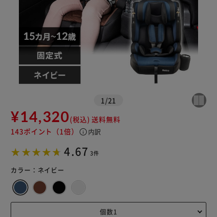
1
/
21
¥14,320
(税込)
送料無料
143ポイント
（1倍）
info
内訳
※ご確認ください
4.67
3件
カートに入れる
購入手続きへ
カラー：
ネイビー