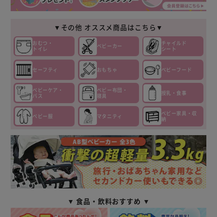
▼その他 オススメ商品はこちら▼
おむつ・
チャイルド
ベビーカー
トイレ
シート
セーフティ
おもちゃ
ベビーフード
ベビーケア・
ベビー布団・
授乳・食事
バス
寝具
ベビー家具・収
ベビー服
マタニティ
納
▼ 食品・飲料おすすめ ▼