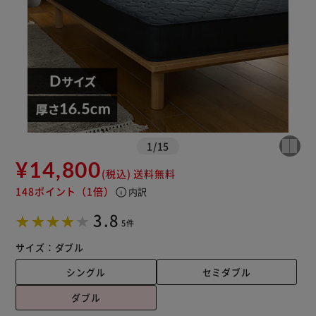
1
/
15
¥14,800
(税込)
送料無料
148ポイント
（1倍）
info
内訳
3.8
5件
サイズ：
ダブル
シングル
セミダブル
ダブル