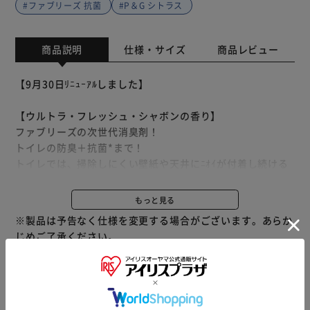
#ファブリーズ 抗菌
#P＆G シトラス
商品説明
仕様・サイズ
商品レビュー
【9月30日ﾘﾆｭｰｱﾙしました】
【ウルトラ・フレッシュ・シャボンの香り】
ファブリーズの次世代消臭剤！
トイレの防臭＋抗菌*まで！
トイレでは、掃除しにくい壁紙や天井にﾆｵｲが付着し続ける
だけでなく、床にも菌が継続的に増殖するのです。
ファブリーズトイレ用消臭剤＋抗菌*なら、自動ﾆｵｲｾﾝｻｰ技
もっと見る
術＋抗菌*で、防臭に加えて菌の増殖を防ぎます。
※製品は予告なく仕様を変更する場合がございます。あらか
独自の自然発想成分 『BIOｺｰﾄ』テクノロジーがトイレの
じめご了承ください。
隅々にまで広がり、床*やﾄｲﾚﾏｯﾄを有効成分でコーティング
し、菌の成長を防ぎ続けます。
約8週間つづく壁と床*1の防臭抗菌*まで！
フレッシュ･ブルー･シャボンとフレッシュ･シトラスは消臭
※当商品はお取り寄せ品の為、在庫の確認及び商品のお届け
成分最高レベル配合！
までお時間を頂く場合がございます。