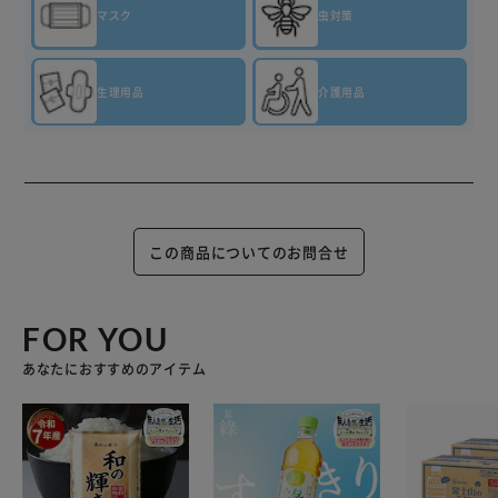
*一般的なビニールクッションフロアやトイレのマットを抗
マスク
虫対策
菌します。特定の菌・条件下で試験。全ての菌に同様の効果
が得られるものではありません。
生理用品
介護用品
【ナチュラル・マウンテン・エアの香り】
ファブリーズの次世代消臭剤！
トイレの防臭＋抗菌*まで！
トイレでは、掃除しにくい壁紙や天井にﾆｵｲが付着し続ける
だけでなく、床にも菌が継続的に増殖するのです。
ファブリーズトイレ用消臭剤＋抗菌*なら、自動ﾆｵｲｾﾝｻｰ技
この商品についてのお問合せ
術＋抗菌*で、防臭に加えて菌の増殖を防ぎます。
独自の自然発想成分 『BIOｺｰﾄ』テクノロジーがトイレの
隅々にまで広がり、床*やﾄｲﾚﾏｯﾄを有効成分でコーティング
FOR YOU
し、菌の成長を防ぎ続けます。
約8週間つづく壁と床*1の防臭抗菌*まで！
あなたにおすすめのアイテム
フレッシュ･ブルー･シャボンとフレッシュ･シトラスは消臭
成分最高レベル配合！
*一般的なビニールクッションフロアやトイレのマットを抗
菌します。特定の菌・条件下で試験。全ての菌に同様の効果
が得られるものではありません。