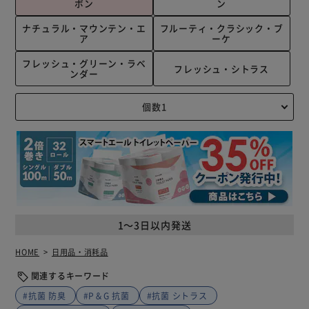
ボン
ン
ナチュラル・マウンテン・エ
フルーティ・クラシック・ブ
ア
ーケ
フレッシュ・グリーン・ラベ
フレッシュ・シトラス
ンダー
1～3日以内発送
HOME
日用品・消耗品
関連するキーワード
#抗菌 防臭
#P＆G 抗菌
#抗菌 シトラス