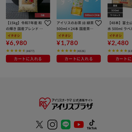
*1ﾆｵｲの染み込みやすい壁紙、ビニールクッションフロアや
布製品などを防臭します。
【15kg】令和7年産 和
アイリスのお茶 綠 緑茶
【48本】富士
【フレッシュ・グリーン・ラベンダーの香り】
の輝き 国産ブレンド 5
500ml×24本 国産茶葉
水 500ml ラ
ファブリーズの次世代消臭剤！
kg×3袋
100％使用
イチオシ
イチオシ
イチオシ
トイレの防臭＋抗菌*まで！
¥6,980
¥1,780
¥2,480
トイレでは、掃除しにくい壁紙や天井にﾆｵｲが付着し続ける
(4677)
(4326)
(6
だけでなく、床にも菌が継続的に増殖するのです。
カートに入れる
カートに入れる
カートに
ファブリーズトイレ用消臭剤＋抗菌*なら、自動ﾆｵｲｾﾝｻｰ技
術＋抗菌*で、防臭に加えて菌の増殖を防ぎます。
独自の自然発想成分 『BIOｺｰﾄ』テクノロジーがトイレの
隅々にまで広がり、床*やﾄｲﾚﾏｯﾄを有効成分でコーティング
し、菌の成長を防ぎ続けます。
約8週間つづく壁と床*1の防臭抗菌*まで！
フレッシュ･ブルー･シャボンとフレッシュ･シトラスは消臭
成分最高レベル配合！
*一般的なビニールクッションフロアやトイレのマットを抗
菌します。特定の菌・条件下で試験。全ての菌に同様の効果
が得られ