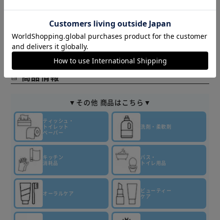
*一般的なビニールクッションフロアやトイレのマットを抗
また、商品がメーカーにて完売となっていた場合、キャンセ
菌します。特定の菌・条件下で試験。全ての菌に同様の効果
ル又は注文内容の変更をお願いいたしております。
が得られるものではありません。
予めご了承くださいますようお願いいたします。
■こちらの
*1ﾆｵｲの染み込みやすい壁紙、ビニールクッションフロアや
商品はアイリスプラザがセレクトしたオススメ商品です。
布製品などを防臭します。
商品情報
【グリーン・シトラス・ガーデンの香り】
ファブリーズの次世代消臭剤！
トイレの防臭＋抗菌*まで！
▼その他 商品はこちら▼
トイレでは、掃除しにくい壁紙や天井にﾆｵｲが付着し続ける
だけでなく、床にも菌が継続的に増殖するのです。
ティッシュ・
トイレット
洗剤・柔軟剤
ファブリーズトイレ用消臭剤＋抗菌*なら、自動ﾆｵｲｾﾝｻｰ技
ペーパー
術＋抗菌*で、防臭に加えて菌の増殖を防ぎます。
独自の自然発想成分 『BIOｺｰﾄ』テクノロジーがトイレの
キッチン
バス・
消耗品
トイレ用品
隅々にまで広がり、床*やﾄｲﾚﾏｯﾄを有効成分でコーティング
し、菌の成長を防ぎ続けます。
約8週間つづく壁と床*1の防臭抗菌*まで！
ビューティー
オーラルケア
ケア
フレッシュ･ブルー･シャボンとフレッシュ･シトラスは消臭
成分最高レベル配合！