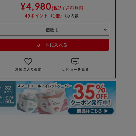
¥4,980
(税込)
送料無料
49ポイント
（1倍）
info
内訳
カートに入れる
お気に入り追加
レビューを見る