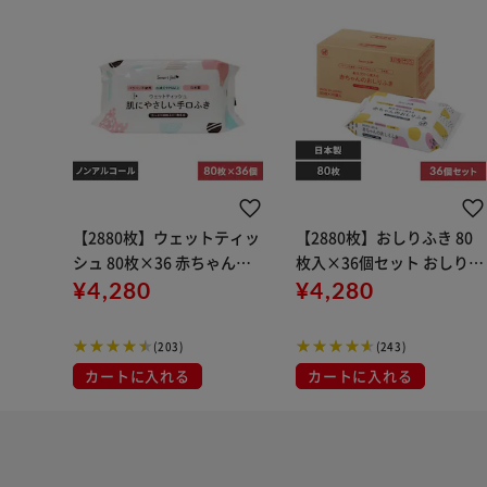
【2880枚】ウェットティッ
【2880枚】おしりふき 80
シュ 80枚×36 赤ちゃんの
枚入×36個セット おしり拭
手口ふき
¥4,280
き 新生児
¥4,280
(203)
(243)
カートに入れる
カートに入れる