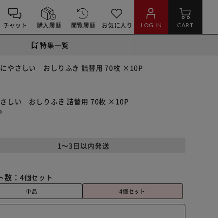
チャット
購入履歴
閲覧履歴
お気に入り
LOG IN
CART
特集一覧
にやさしい おしりふき 詰替用 70枚 ×10P
しい おしりふき 詰替用 70枚 ×10P
P
1～3日以内発送
ト数：
4個セット
単品
4個セット