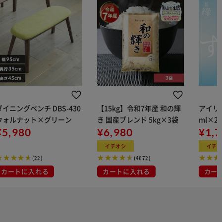
ダイニングベンチ DBS-430
【15kg】令和7年産 和の輝
アイリス
ウォルナット×グリーン
き 国産ブレンド 5kg×3袋
ml×2
¥5,980
¥6,980
用
¥1,
イチオシ
イチ
(22)
(4672)
カートに入れる
カートに入れる
カー