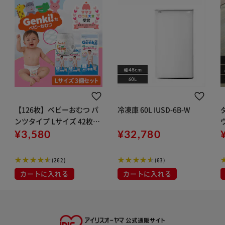
【126枚】ベビーおむつ パ
冷凍庫 60L IUSD-6B-W
ンツタイプ Lサイズ 42枚入
り×3個 セット Genki！パ
¥3,580
¥32,780
ンツ GBP-L42 おむつ オム
ツ
(262)
(63)
カートに入れる
カートに入れる