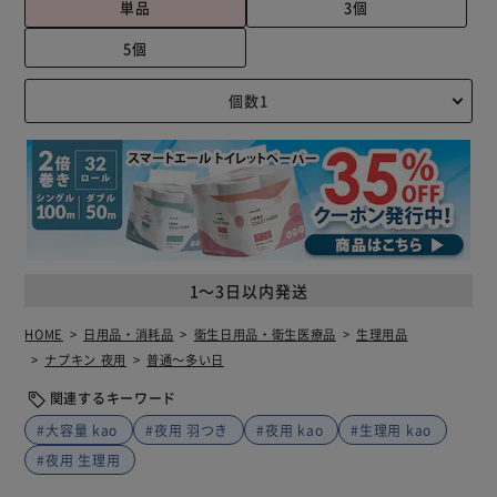
単品
3個
5個
1～3日以内発送
HOME
日用品・消耗品
衛生日用品・衛生医療品
生理用品
ナプキン 夜用
普通～多い日
関連するキーワード
#大容量 kao
#夜用 羽つき
#夜用 kao
#生理用 kao
#夜用 生理用