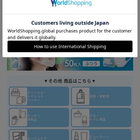
▼その他 商品はこちら▼
ティッシュ・
トイレット
洗剤・柔軟剤
ペーパー
キッチン
バス・
消耗品
トイレ用品
ビューティー
オーラルケア