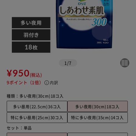
1
/
7
¥950
(税込)
9ポイント
（1倍）
info
内訳
種類：
多い夜用(30cm)18コ入
多い昼用(22.5cm)36コ入
多い夜用(30cm)18コ入
特に多い昼用(25cm)30コ入
特に多い夜用(35cm)14コ入
セット：
単品