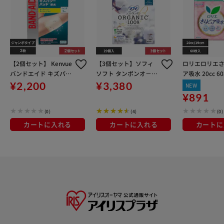
【2個セット】 Kenvue
【3個セット】ソフィ
ロリエロリエ
バンドエイド キズパワ
ソフト タンポンオ－ガ
ア吸水 20cc 60
ーパッド ジャンボサイ
ニック 100％ 普通の日
¥2,200
¥3,380
NEW
ズ 3枚 【代引き不可】
用／レギュラー
¥891
(0)
(4)
(0)
カートに入れる
カートに入れる
カートに