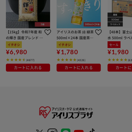
【15kg】令和7年産 和
アイリスのお茶 綠 緑茶
【48本】富士
の輝き 国産ブレンド 5
500ml×24本 国産茶葉
水 500ml ラ
kg×3袋
100％使用
イチオシ
イチオシ
セール
¥6,980
¥1,780
¥1,980
(4677)
(4326)
(6
カートに入れる
カートに入れる
カートに