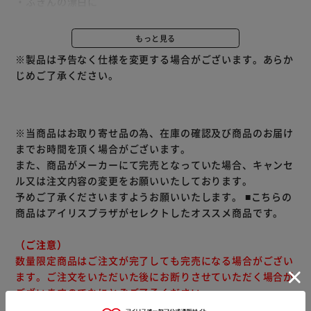
・ふきんの漂白に
・食器や調理器具の漂白除菌*に（*全ての菌を除菌できるわ
けではありません。）
もっと見る
※製品は予告なく仕様を変更する場合がございます。あらか
じめご了承ください。
※当商品はお取り寄せ品の為、在庫の確認及び商品のお届け
までお時間を頂く場合がございます。
また、商品がメーカーにて完売となっていた場合、キャンセ
ル又は注文内容の変更をお願いいたしております。
予めご了承くださいますようお願いいたします。
■こちらの
商品はアイリスプラザがセレクトしたオススメ商品です。
（ご注意）
数量限定商品はご注文が完了しても完売になる場合がござい
ます。ご注文をいただいた後にお断りさせていただく場合が
ございますのでなにとぞご了承ください。