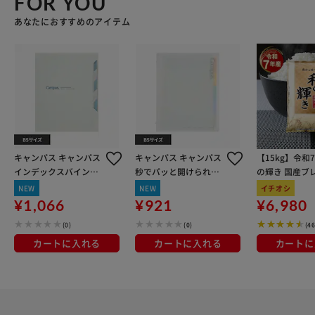
FOR YOU
あなたにおすすめのアイテム
キャンパス キャンパス
キャンパス キャンパス
【15kg】令和
インデックスバインダ
秒でパッと開けられる
の輝き 国産ブレ
ー ﾙ-P337W 白
バインダー ﾙ-BP330W
kg×3袋
NEW
NEW
イチオシ
ホワイト
¥1,066
¥921
¥6,980
(0)
(0)
(4
カートに入れる
カートに入れる
カートに