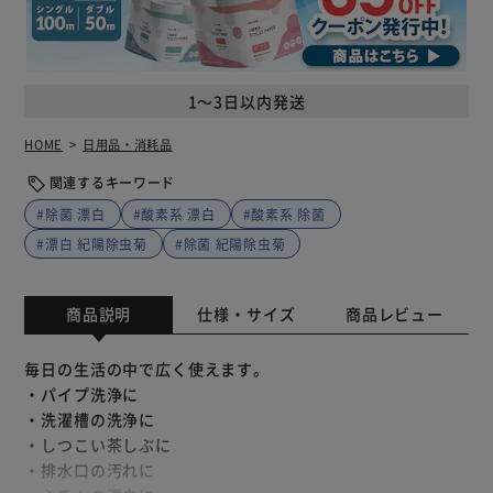
1～3日以内発送
HOME
日用品・消耗品
関連するキーワード
#除菌 漂白
#酸素系 漂白
#酸素系 除菌
#漂白 紀陽除虫菊
#除菌 紀陽除虫菊
商品説明
仕様・サイズ
商品レビュー
毎日の生活の中で広く使えます。
・パイプ洗浄に
・洗濯槽の洗浄に
・しつこい茶しぶに
・排水口の汚れに