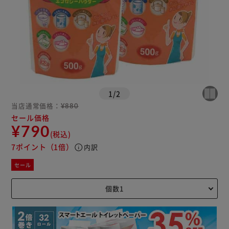
1
/
2
当店通常価格：
¥880
セール価格
¥790
(税込)
7ポイント
（1倍）
info
内訳
セール