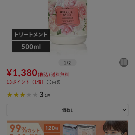
1
/
2
¥1,380
(税込)
送料無料
13ポイント
（1倍）
info
内訳
3
1件