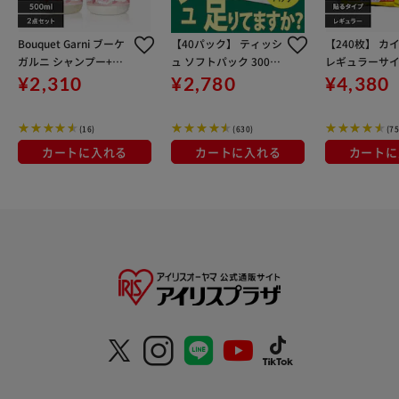
Bouquet Garni ブーケ
【40パック】 ティッシ
【240枚】 カ
ガルニ シャンプー+ト
ュ ソフトパック 300枚
レギュラーサ
リートメント ホワイト
(150組) 5パック×8個
¥2,310
¥2,780
¥4,380
ムスクの香り 各500ml
(16)
(630)
(75
カートに入れる
カートに入れる
カートに