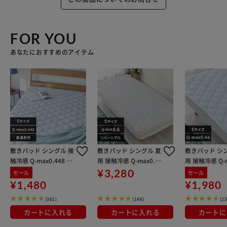
FOR YOU
あなたにおすすめのアイテム
敷きパッド シングル 接
敷きパッド シングル 夏
敷きパッド シ
触冷感 Q-max0.448 ア
用 接触冷感 Q-max0.6
用 接触冷感 Q-ｍ
イスブルー
リバーシブル 吸湿速乾
6 リバーシブル
¥3,280
セール
セール
抗菌防臭 シルバーグレ
乾 抗菌防臭 
¥1,480
¥1,980
ー
ー
(361)
(146)
(25
カートに入れる
カートに入れる
カートに