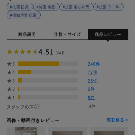
#抗菌 防臭
#抗菌 冷感
#抗菌 暑さ対策
#抗菌 クール
#接触冷感 抗菌
商品説明
仕様・サイズ
商品レビュー
4.51
361件
5
246件
4
77件
3
26件
2
5件
1
8件
0件
スタッフの声
一覧を見る >
画像・動画付きレビュー