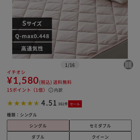
※ご確認ください
カートに入れる
購入手続きへ
1
/
16
イチオシ
¥1,580
(税込)
送料無料
15ポイント
（1倍）
info
内訳
4.51
361件
セール
種類：
シングル
シングル
セミダブル
ダブル
クイーン