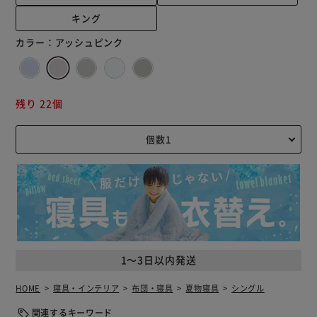
キング
カラー：
アッシュピンク
残り 22個
1～3日以内発送
HOME
寝具・インテリア
布団・寝具
夏物寝具
シングル
関連するキーワード