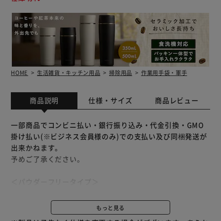
HOME
生活雑貨・キッチン用品
掃除用品
作業用手袋・軍手
商品説明
仕様・サイズ
商品レビュー
一部商品でコンビニ払い・銀行振り込み・代金引換・GMO
掛け払い(※ビジネス会員様のみ)での支払い及び同梱発送が
出来かねます。
予めご了承ください。
＜パウダーフリータイプ＞
素手感覚のようなフィット感が得られるニトリル手袋 耐油
性・耐薬性・耐摩擦性に優れた素材です。
もっと見る
＜食品衛生法適合＞