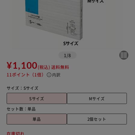
1
/
8
¥1,100
(税込)
送料無料
11ポイント
（1倍）
info
内訳
サイズ：
Sサイズ
Sサイズ
Mサイズ
セット数：
単品
単品
2個セット
在庫切れ