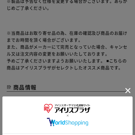
※製品は予告なく仕様を変更する場合がございます。あらか
ニトリルの使い捨て手袋です。耐久性があり、破れにくい特
じめご了承ください。
性が有ります。
＜左右兼用タイプ＞
便利な左右兼用タイプのためムダなくお使いいただけます。
手にピッタリフィット！
※当商品はお取り寄せ品の為、在庫の確認及び商品のお届け
素手感覚でお使いいただけます。つけたままでスマホ操作や
までお時間を頂く場合がございます。
タッチパネルの操作もOKです！
また、商品がメーカーにて完売となっていた場合、キャンセ
作業性に優れた使い捨て手袋です。柔らかくて手にピッタリ
ル又は注文内容の変更をお願いいたしております。
フィットするので、長時間の作業に適しています！
予めご了承くださいますようお願いいたします。
■こちらの
こんな作業におすすめ！
商品はアイリスプラザがセレクトしたオススメ商品です。
お料理、毛染め、お掃除、介護作業全般、ガーデニング（園
芸）、油作業、機械を扱う作業、石油を扱う作業、ペンキ・
商品情報
スプレー塗装、電子関係。
▼ 食品・飲料おすすめ ▼