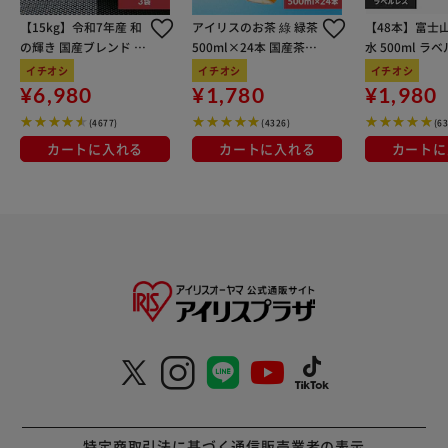
【15kg】令和7年産 和
アイリスのお茶 綠 緑茶
【48本】富士
の輝き 国産ブレンド 5
500ml×24本 国産茶葉
水 500ml ラ
kg×3袋
100％使用
イチオシ
イチオシ
イチオシ
¥6,980
¥1,780
¥1,980
(4677)
(4326)
(6
カートに入れる
カートに入れる
カートに
特定商取引法に基づく通信販売業者の表示