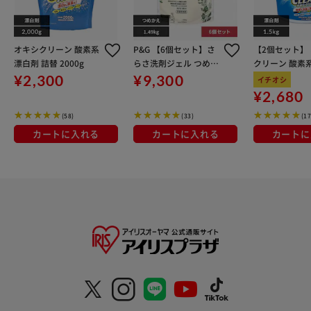
オキシクリーン 酸素系
P&G 【6個セット】さ
【2個セット】
漂白剤 詰替 2000g
らさ洗剤ジェル つめか
クリーン 酸素
えウルトラジャンボサ
1.5kg
¥2,300
¥9,300
イチオシ
イズ
¥2,680
(58)
(33)
(17
カートに入れる
カートに入れる
カートに