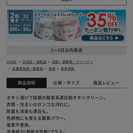
1～3日以内発送
HOME
日用品・消耗品
洗剤・柔軟剤・クリーナー
洗濯用洗剤・柔軟剤
洗剤
液体洗剤
商品説明
仕様・サイズ
商品レビュー
オキシ漬けで話題の酸素系漂白剤オキシクリーン。
衣類・住まいのガンコな汚れに。
除菌も消臭も漂白も。
色柄物にも使える酸素パワー。
塩素不使用。
洗浄成分(界面活性剤)プラス。