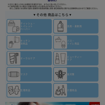
▼その他 商品はこちら▼
ティッシュ・
トイレット
洗剤・柔軟剤
ペーパー
キッチン
バス・
消耗品
トイレ用品
ビューティー
オーラルケア
ケア
マスク
虫対策
生理用品
介護用品