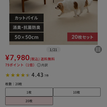
1
/
21
¥7,980
(税込)
送料無料
79ポイント
（1倍）
info
内訳
※ご確認ください
4.43
7件
カートに入れる
購入手続きへ
枚数：
20枚
1枚
10枚
20枚