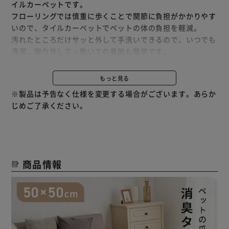
イルカーペットです。
フローリングでは慎重に歩くことで関節に負担がかかりやす
いので、タイルカーペットでペットの体の負担を軽減。
汚れたところだけサッと外して手洗いできるので、いつでも
清潔、取り外して・敷いての着脱も簡単です。
消臭・抗菌防臭・テヒホルムアルデヒドの3つの試験をクリ
ア、より快適・安全に過ごせます。
もっと見る
裏面はすべりにくいPVC（ポリ塩化ビニル樹脂）なので床材
※製品は予告なく仕様を変更する場合がございます。あらか
にしっかり吸着、ずれにくく、めくれにくいので快適。
じめご了承ください。
どんなテイストにもなじむシンプルで使いやすいカラーで
す。
商品情報