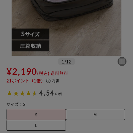
1
/
12
¥2,190
(税込)
送料無料
21ポイント
（1倍）
info
内訳
4.54
61件
サイズ：
S
S
M
L