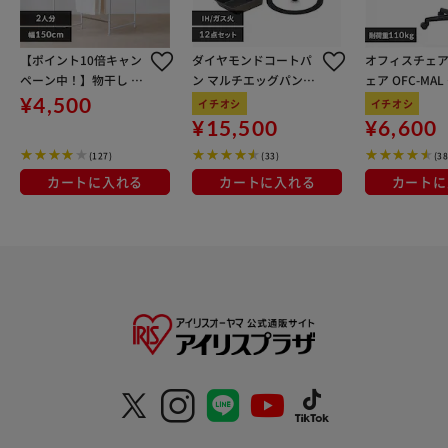
【ポイント10倍キャン
ダイヤモンドコートパ
オフィスチェア
ペーン中！】物干し 室
ン マルチエッグパン入
ェア OFC-MA
内用 折りたたみ式 3連
り 12点セット IHガス
ン
¥4,500
イチオシ
イチオシ
OTM-150R ホワイト 一
火対応 MEGI-12S ブラ
¥15,500
¥6,600
人暮らしにオススメ
ウンメタリック
(127)
(33)
(38
カートに入れる
カートに入れる
カートに