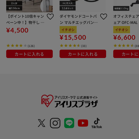
【ポイント10倍キャン
ダイヤモンドコートパ
オフィスチェア
ペーン中！】物干し 室
ン マルチエッグパン入
ェア OFC-MA
内用 折りたたみ式 3連
り 12点セット IHガス
ン
¥4,500
イチオシ
イチオシ
OTM-150R ブラック 一
火対応 MEGI-12S ブラ
¥15,500
¥6,600
人暮らしにオススメ
ウンメタリック
(126)
(33)
(38
カートに入れる
カートに入れる
カートに