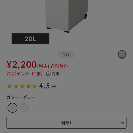
1
/
2
¥2,200
(税込)
送料無料
22ポイント
（1倍）
info
内訳
4.5
2件
カラー：
グレー