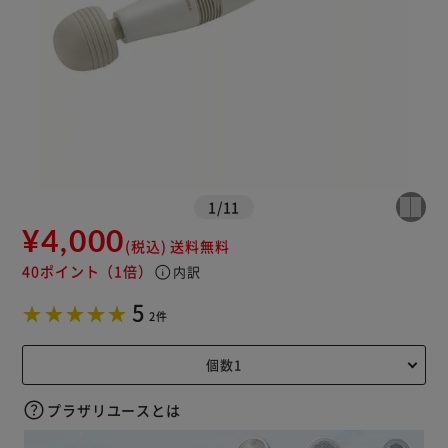
1
/
11
¥4,000
(税込)
送料無料
40ポイント
（1倍）
info
内訳
5
2件
プラザリユースとは