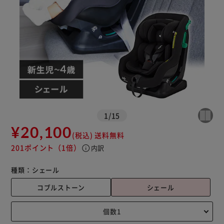
1
/
15
¥20,100
(税込)
送料無料
201ポイント
（1倍）
info
内訳
種類：
シェール
コブルストーン
シェール