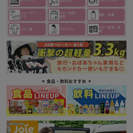
セーフティ
おもちゃ
ベビーフード
ベビーケア・
ベビー布団・
授乳・食事
バス
寝具
ベビー家具・収
ベビー服
マタニティ
納
▼ 食品・飲料おすすめ ▼