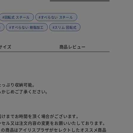
#回転式 スチール
#すべらない スチール
納
#すべらない 樹脂加工
#スリム 回転式
サイズ
商品レビュー
たっぷり収納可能。
らかじめご了承ください。
届けまでお時間を頂く場合がございます。
ンセル又は注文内容の変更をお願いいたしております。
らの商品はアイリスプラザがセレクトしたオススメ商品