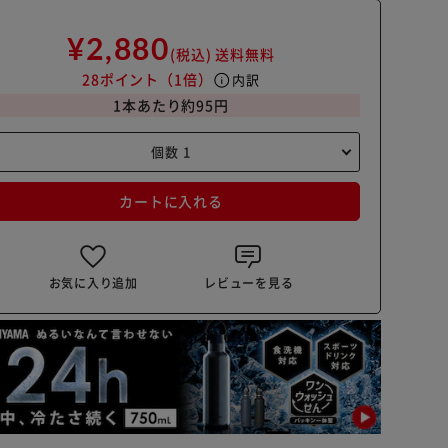
¥2,880
(税込)
送料無料
28ポイント
（1倍）
info
内訳
1本あたり約95円
カートに入れる
お気に入り追加
レビューを見る