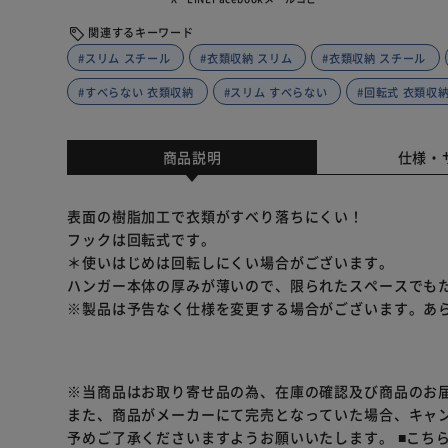
関連するキーワード
#スリム スチール
#衣類収納 スリム
#衣類収納 スチール
#すべらない 衣類収納
#スリム すべらない
#回転式 衣類収
商品説明
仕様・
表面の樹脂加工で衣類がすべり落ちにくい！
フックは回転式です。
＊使いはじめは回転しにくい場合がございます。
ハンガー本体の厚みが薄いので、限られたスペースでも
※製品は予告なく仕様を変更する場合がございます。あ
※当商品はお取り寄せ品の為、在庫の確認及び商品のお
また、商品がメーカーにて完売となっていた場合、キャ
予めご了承くださいますようお願いいたします。
■こち